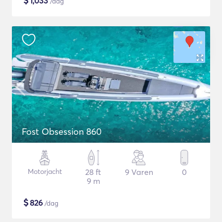
$
1,033
/dag
Fost Obsession 860
Motorjacht
28 ft
9 Varen
0
9 m
$
826
/dag