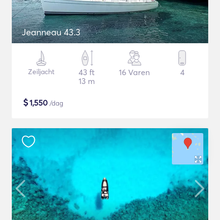
Jeanneau 43.3
Zeiljacht
43 ft
16 Varen
4
13 m
$
1,550
/dag