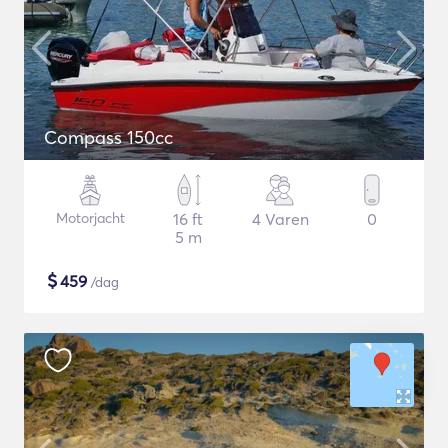
Compass 150cc
Motorjacht
16 ft
4 Varen
0
5 m
$
459
/dag