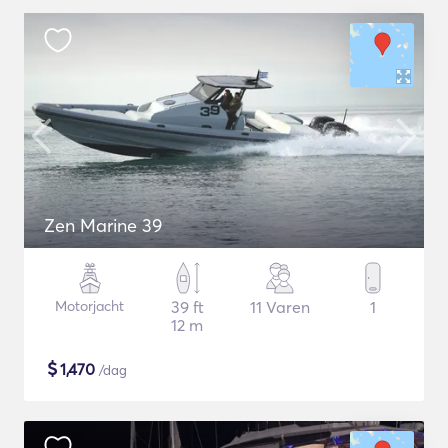
Zen Marine 39
Motorjacht
39 ft
11 Varen
1
12 m
$
1,470
/dag