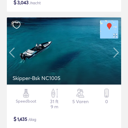
$
3,043
/nacht
Skipper-Bsk NC100S
Speedboot
31 ft
5 Varen
0
9 m
$
1,435
/dag