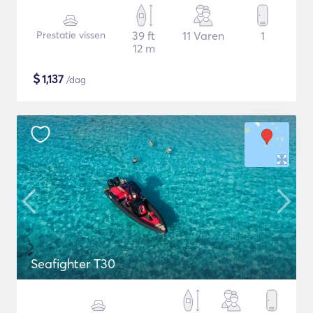
Prestatie vissen
39 ft
11 Varen
1
12 m
$
1,137
/dag
Seafighter T30