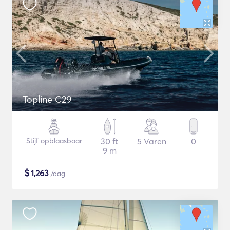
Topline C29
Stijf opblaasbaar
30 ft
5 Varen
0
9 m
$
1,263
/dag