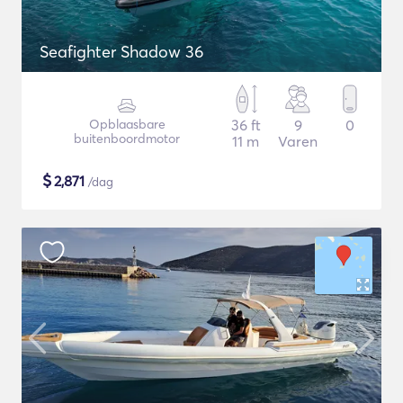
Seafighter Shadow 36
Opblaasbare
36 ft
9
0
buitenboordmotor
11 m
Varen
$
2,871
/dag