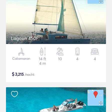
Lagoon 450F
Catamaran
14 ft
10
4
4
4 m
$
3,215
/nacht