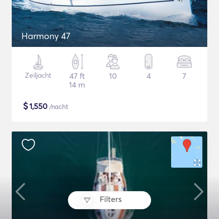
Harmony 47
Zeiljacht
47 ft
10
4
7
14 m
$
1,550
/nacht
Filters