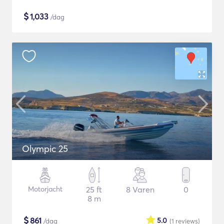
$
1,033
/dag
Olympic 25
Motorjacht
25 ft
8 Varen
0
8 m
$
861
5.0
/dag
(1
reviews
)