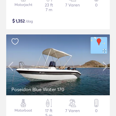
Motorjacht
23 ft
7 Varen
0
7 m
$
1,352
/dag
Poseidon Blue Water 170
Motorboot
17 ft
7 Varen
0
5 m