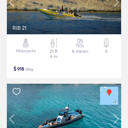
RIB 21
Motorjacht
21 ft
6 Varen
0
6 m
$
918
/dag