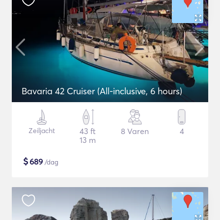
Bavaria 42 Cruiser (All-inclusive, 6 hours)
Zeiljacht
43 ft
8 Varen
4
13 m
$
689
/dag