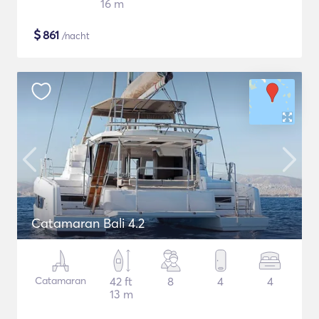
16 m
$
861
/nacht
Catamaran Bali 4.2
Catamaran
42 ft
8
4
4
13 m