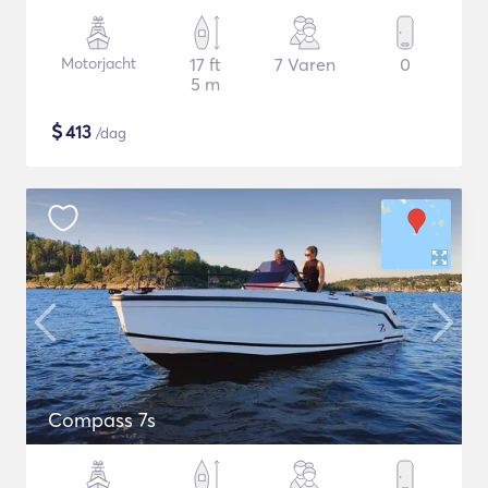
Motorjacht
17 ft
7 Varen
0
5 m
$
413
/dag
Compass 7s