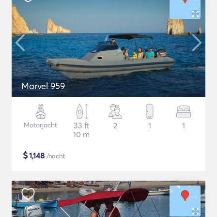
Marvel 959
Motorjacht
33 ft
2
1
1
10 m
$
1,148
/nacht