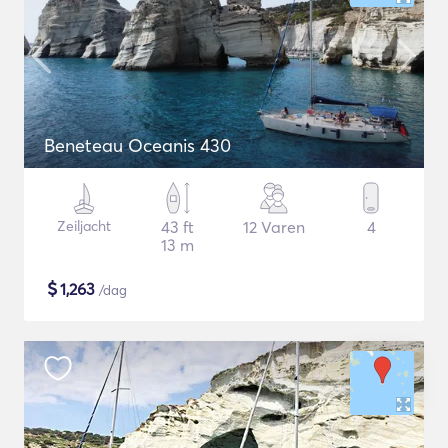
Beneteau Oceanis 430
Zeiljacht
43 ft
12 Varen
4
13 m
$
1,263
/dag