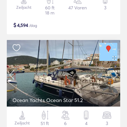
Zeiljacht
60 ft
47 Varen
3
18 m
$
4,594
/dag
Ocean Yachts Ocean Star 51.2
Zeiljacht
51 ft
6
4
3