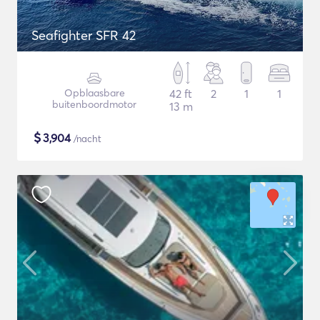
Seafighter SFR 42
Opblaasbare
42 ft
2
1
1
buitenboordmotor
13 m
$
3,904
/nacht