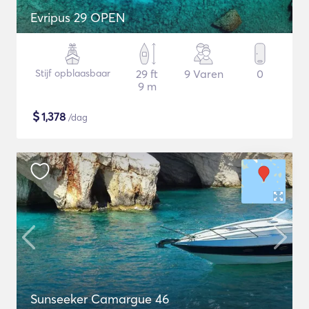
Evripus 29 OPEN
Stijf opblaasbaar
29 ft
9 Varen
0
9 m
$
1,378
/dag
Sunseeker Camargue 46