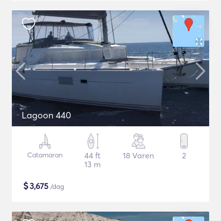
Lagoon 440
Catamaran
44 ft
18 Varen
2
13 m
$
3,675
/dag