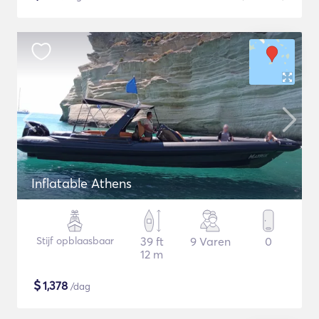
Inflatable Athens
Stijf opblaasbaar
39 ft
9 Varen
0
12 m
$
1,378
/dag