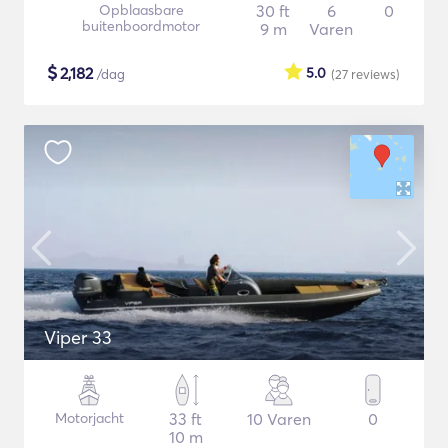
Opblaasbare
30 ft
6
0
buitenboordmotor
9 m
Varen
$
2,182
5.0
/dag
(27
reviews
)
Viper 33
Motorjacht
33 ft
10 Varen
0
10 m