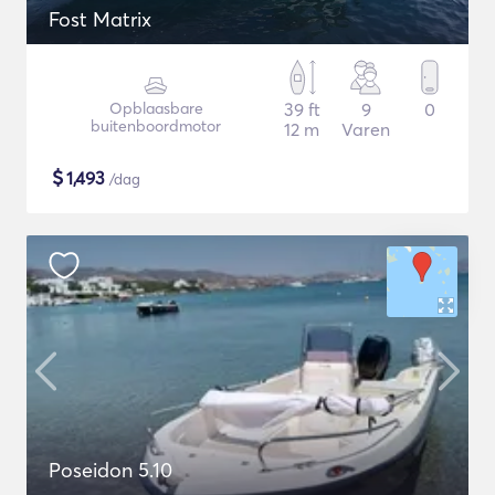
Fost Matrix
Opblaasbare
39 ft
9
0
buitenboordmotor
12 m
Varen
$
1,493
/dag
Poseidon 5.10