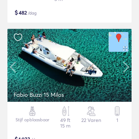
$
482
/dag
Fabio Buzzi 15 Milos
Stijf opblaasbaar
49 ft
22 Varen
1
15 m