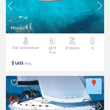
Marvel 9.3
Stijf opblaasbaar
28 ft
8 Varen
0
9 m
$
1,435
/dag