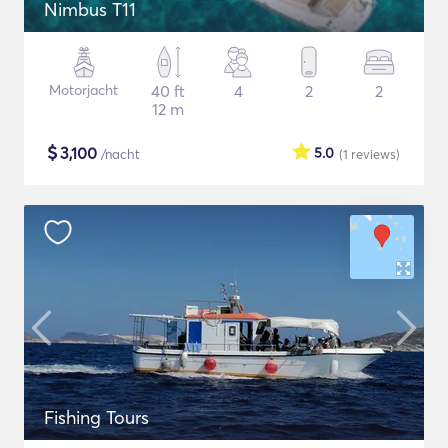
Nimbus T11
Motorjacht
40 ft
4
2
2
12 m
$
3,100
5.0
/nacht
(1
reviews
)
Fishing Tours