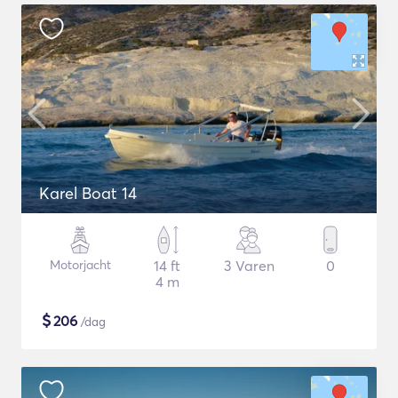
Karel Boat 14
Motorjacht
14 ft
3 Varen
0
4 m
$
206
/dag