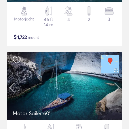
Motorjacht
46 ft
4
2
3
14 m
$
1,722
/nacht
Motor Sailer 60'