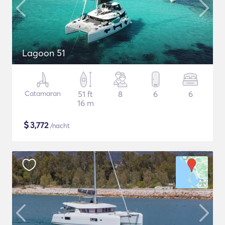
Lagoon 51
Catamaran
51 ft
8
6
6
16 m
$
3,772
/nacht