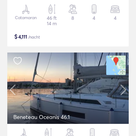
Catamaran
46 ft
8
4
4
14 m
$
4,111
/nacht
Beneteau Oceanis 46.1