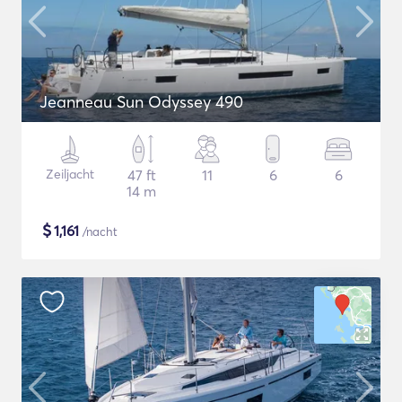
Jeanneau Sun Odyssey 490
Zeiljacht
47 ft
11
6
6
14 m
$
1,161
/nacht