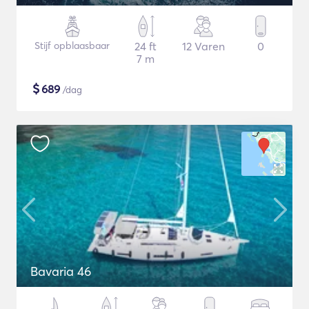
Stijf opblaasbaar
24 ft
12 Varen
0
7 m
$
689
/dag
Bavaria 46