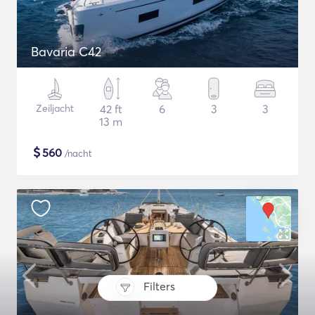
Bavaria C42
Zeiljacht
42 ft
6
3
3
13 m
$
560
/nacht
Filters