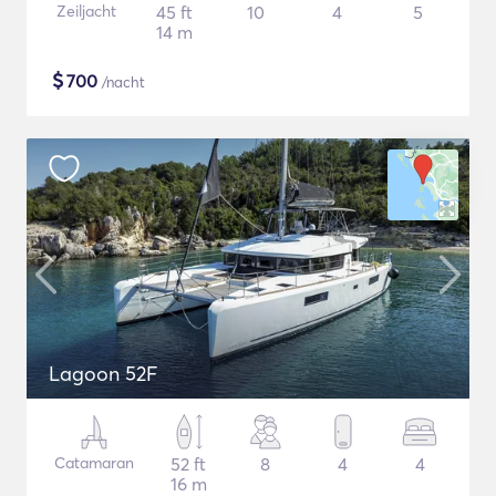
Zeiljacht
45 ft
10
4
5
14 m
$
700
/nacht
Lagoon 52F
Catamaran
52 ft
8
4
4
16 m