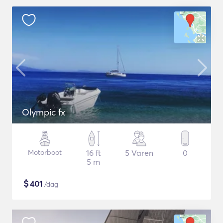
Olympic fx
Motorboot
16 ft
5 Varen
0
5 m
$
401
/dag