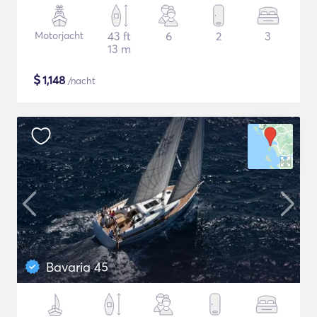
Motorjacht
43 ft
6
2
3
13 m
$
1,148
/nacht
Bavaria 45