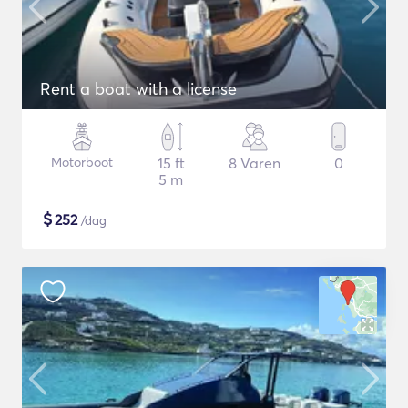
Rent a boat with a license
Motorboot
15 ft
8 Varen
0
5 m
$
252
/dag