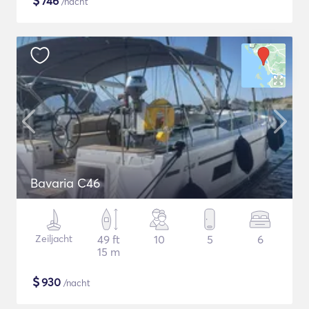
$
746
/nacht
Bavaria C46
Zeiljacht
49 ft
10
5
6
15 m
$
930
/nacht