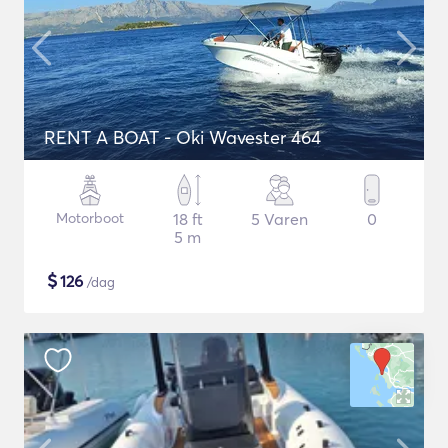
RENT A BOAT - Oki Wavester 464
Motorboot
18 ft
5 Varen
0
5 m
$
126
/dag