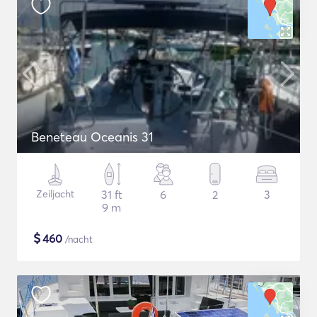
Beneteau Oceanis 31
Zeiljacht
31 ft
6
2
3
9 m
$
460
/nacht