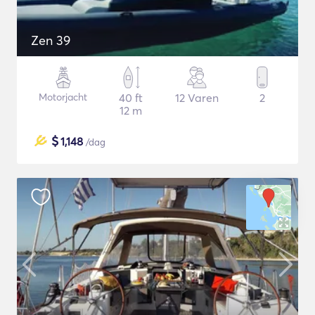
Zen 39
Motorjacht
40 ft
12 Varen
2
12 m
$
1,148
/dag