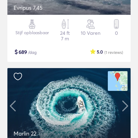
Evripus 7,45
Stijf opblaasbaar
24 ft
10 Varen
0
7 m
$
689
5.0
/dag
(1
reviews
)
Marlin 22