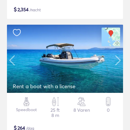
$
2,354
/nacht
Rent a boat with a license
Speedboot
25 ft
8 Varen
0
8 m
$
264
/dag