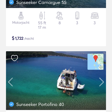
Sunseeker Camargue 55
Motorjacht
55 ft
8
3
3
17 m
$
1,722
/nacht
Sunseeker Portofino 40