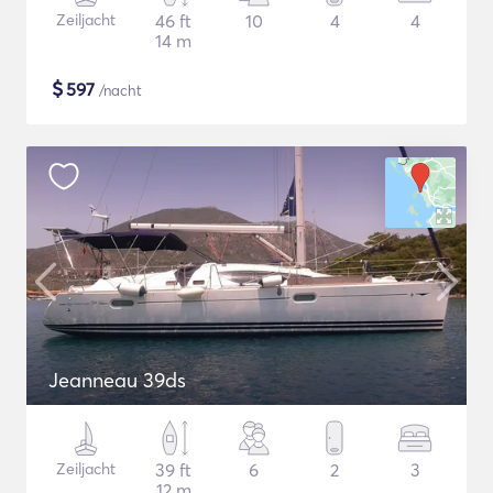
Zeiljacht
46 ft
10
4
4
14 m
$
597
/nacht
Jeanneau 39ds
Zeiljacht
39 ft
6
2
3
12 m