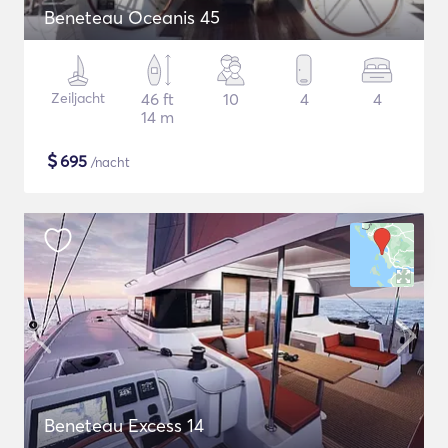
Beneteau Oceanis 45
Zeiljacht
46 ft
10
4
4
14 m
$
695
/nacht
Beneteau Excess 14