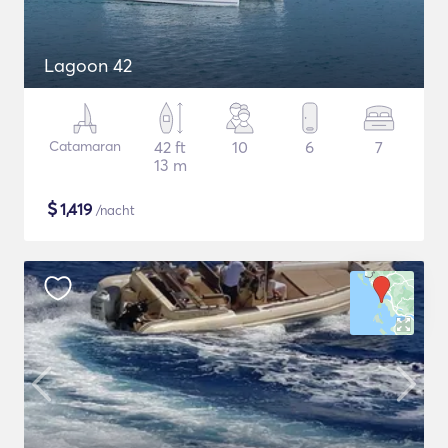
Lagoon 42
Catamaran
42 ft
10
6
7
13 m
$
1,419
/nacht