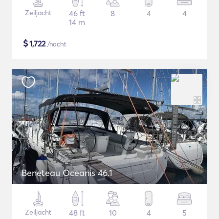
Zeiljacht
46 ft
8
4
4
14 m
$
1,722
/nacht
Beneteau Oceanis 46.1
Zeiljacht
48 ft
10
4
5