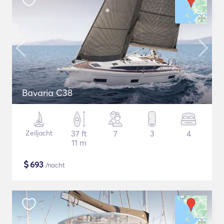
Bavaria C38
Zeiljacht
37 ft
7
3
4
11 m
$
693
/nacht