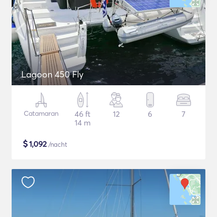
Lagoon 450 Fly
Catamaran
46 ft
12
6
7
14 m
$
1,092
/nacht