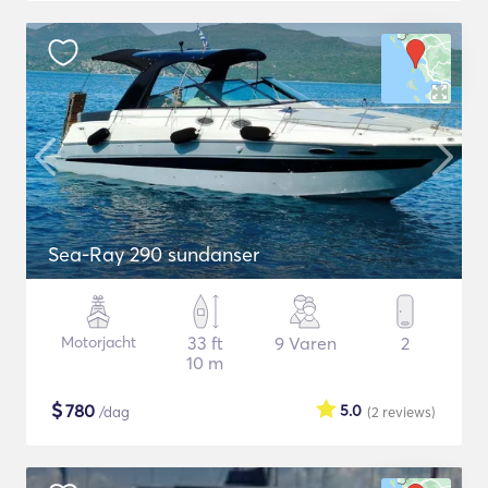
Sea-Ray 290 sundanser
Motorjacht
33 ft
9 Varen
2
10 m
$
780
5.0
/dag
(2
reviews
)