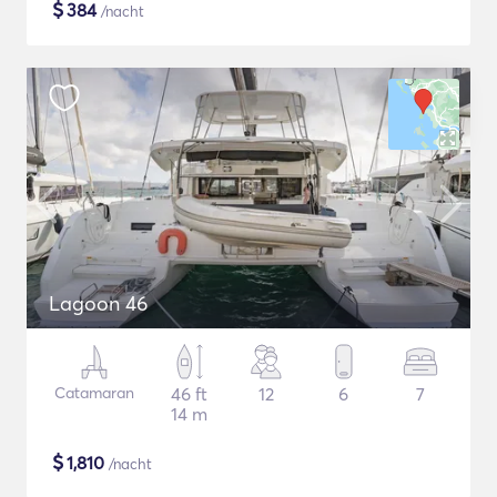
$
384
/nacht
Lagoon 46
Catamaran
46 ft
12
6
7
14 m
$
1,810
/nacht