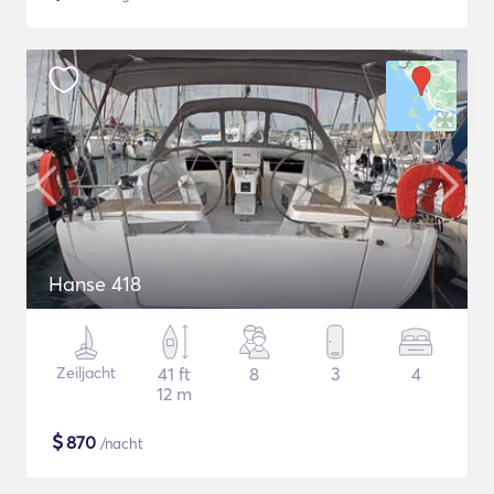
Hanse 418
Zeiljacht
41 ft
8
3
4
12 m
$
870
/nacht