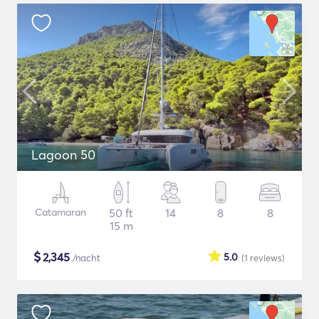
Lagoon 50
Catamaran
50 ft
14
8
8
15 m
$
2,345
5.0
/nacht
(1
reviews
)