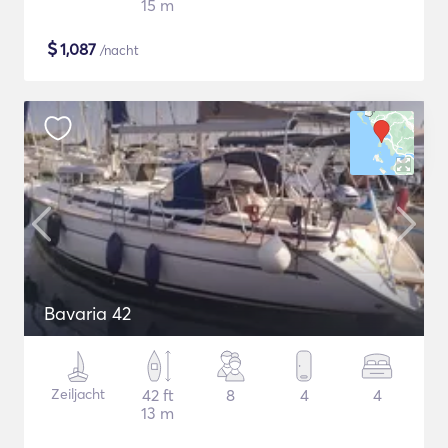
15 m
$
1,087
/nacht
Bavaria 42
Zeiljacht
42 ft
8
4
4
13 m