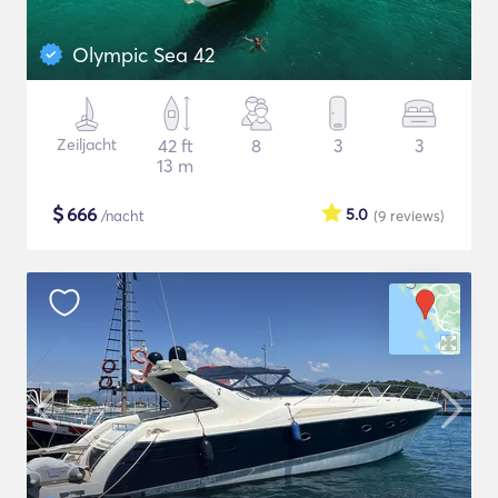
Olympic Sea 42
Zeiljacht
42 ft
8
3
3
13 m
$
666
5.0
/nacht
(9
reviews
)