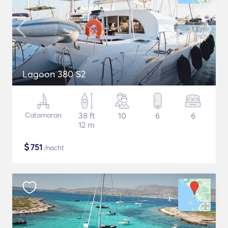
Lagoon 380 S2
Catamaran
38 ft
10
6
6
12 m
$
751
/nacht