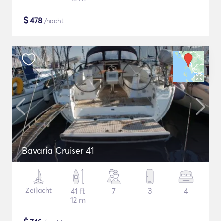
$
478
/nacht
Bavaria Cruiser 41
Zeiljacht
41 ft
7
3
4
12 m