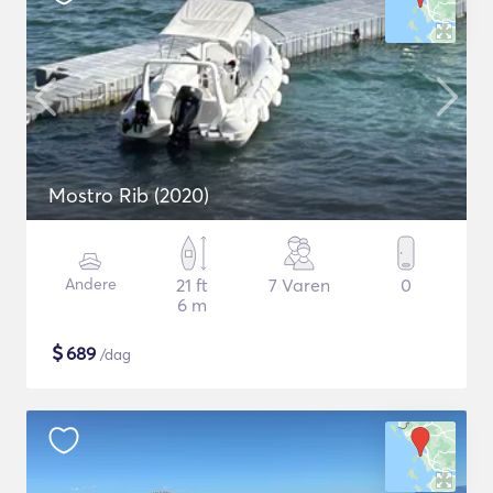
Mostro Rib (2020)
Andere
21 ft
7 Varen
0
6 m
$
689
/dag