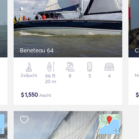
Beneteau 64
C
Zeiljacht
66 ft
8
5
4
Mo
20 m
$
1,550
/nacht