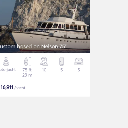
ustom based on Nelson 75"
torjacht
75 ft
10
5
5
23 m
$
16,911
/nacht