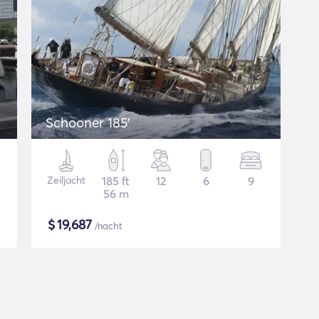
Schooner 185'
Zeiljacht
185 ft
12
6
9
56 m
$
19,687
/nacht