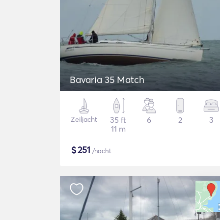
Bavaria 35 Match
Zeiljacht
35 ft
6
2
3
11 m
$
251
/nacht