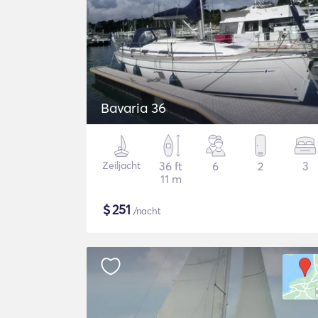
Bavaria 36
Zeiljacht
36 ft
6
2
3
11 m
$
251
/nacht