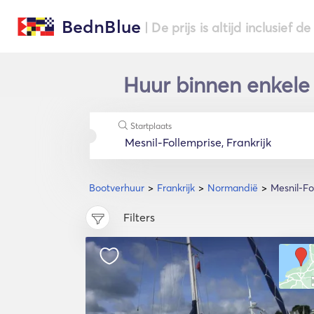
BednBlue
| De prijs is altijd inclusief 
Huur binnen enkele
Startplaats
Bootverhuur
Frankrijk
Normandië
Mesnil-Fo
Filters