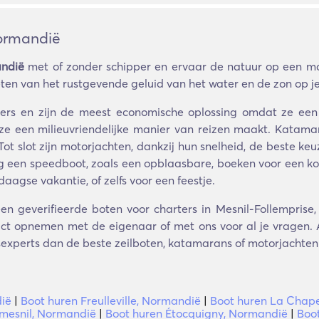
Normandië
andië
met of zonder schipper en ervaar de natuur op een man
ten van het rustgevende geluid van het water en de zon op je
bbers en zijn de meest economische oplossing omdat ze ee
t ze een milieuvriendelijke manier van reizen maakt. Katamar
 Tot slot zijn motorjachten, dankzij hun snelheid, de beste 
g een speedboot, zoals een opblaasbare, boeken voor een kort 
agse vakantie, of zelfs voor een feestje.
en geverifieerde boten voor charters in Mesnil-Follemprise
act opnemen met de eigenaar of met ons voor al je vragen. A
isexperts dan de beste zeilboten, katamarans of motorjachten v
dië
|
Boot huren Freulleville, Normandië
|
Boot huren La Chap
mesnil, Normandië
|
Boot huren Étocquigny, Normandië
|
Boot