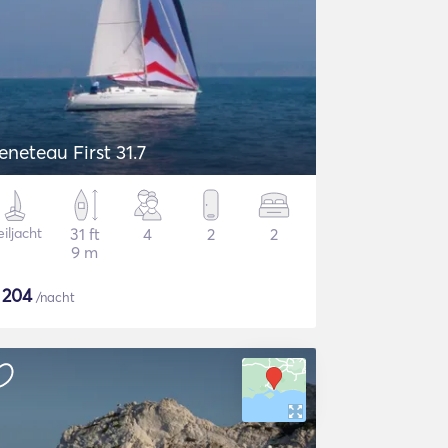
eneteau First 31.7
iljacht
31 ft
4
2
2
9 m
$
204
/nacht