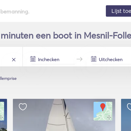
Lijst t
de bemanning.
 minuten een boot in Mesnil-Foll
llemprise