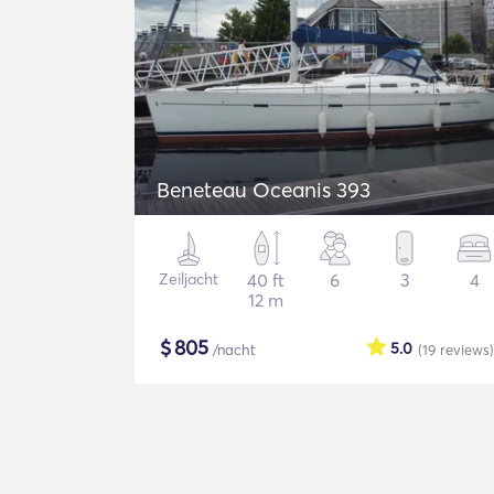
Beneteau Oceanis 393
Zeiljacht
40 ft
6
3
4
12 m
$
805
5.0
/nacht
(19
reviews
)