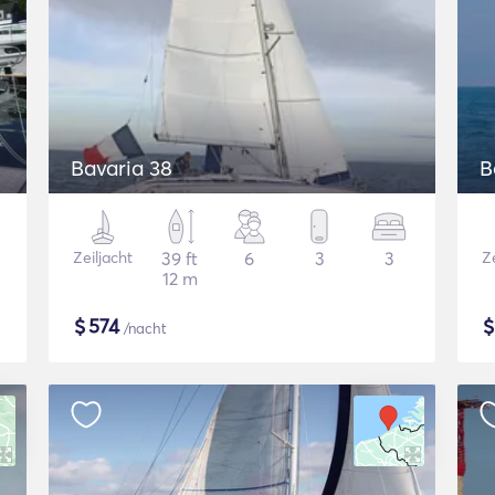
Bavaria 38
B
Zeiljacht
39 ft
6
3
3
Ze
12 m
$
574
/nacht