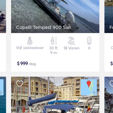
Capelli Tempest 900 Sun
F
Stijf opblaasbaar
30 ft
18 Varen
0
C
9 m
$
999
/dag