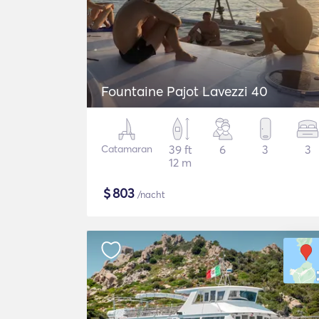
Fountaine Pajot Lavezzi 40
Catamaran
39 ft
6
3
3
12 m
$
803
/nacht