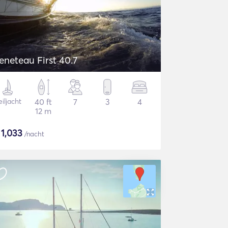
eneteau First 40.7
iljacht
40 ft
7
3
4
12 m
$
1,033
/nacht