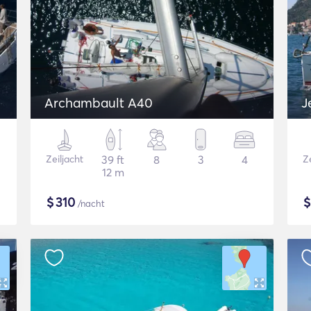
Archambault A40
J
Zeiljacht
39 ft
8
3
4
Ze
12 m
$
310
/nacht