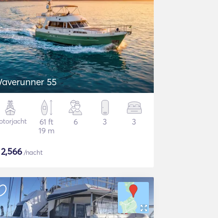
averunner 55
torjacht
61 ft
6
3
3
19 m
$
2,566
/nacht