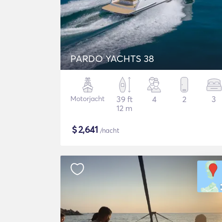
PARDO YACHTS 38
Motorjacht
39 ft
4
2
3
12 m
$
2,641
/nacht