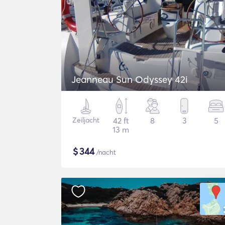
Jeanneau Sun Odyssey 42i
Zeiljacht
42 ft
8
3
5
13 m
$
344
/nacht