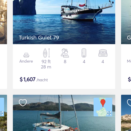
Turkish Gulet 79
G
Andere
92 ft
8
4
4
Mo
28 m
$
1,607
/nacht