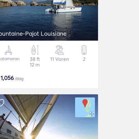
ountaine-Pajot Louisiane
atamaran
38 ft
11 Varen
2
12 m
$
1,056
/dag