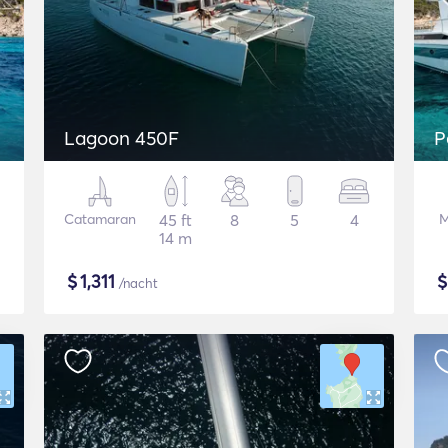
Lagoon 450F
P
Catamaran
45 ft
8
5
4
M
14 m
$
1,311
/nacht