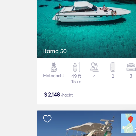
Itama 50
Motorjacht
49 ft
4
2
3
15 m
$
2,148
/nacht