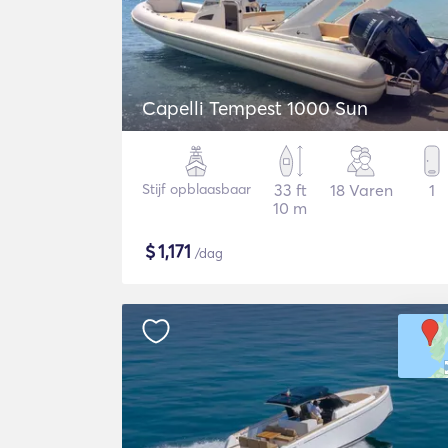
Capelli Tempest 1000 Sun
Stijf opblaasbaar
33 ft
18 Varen
1
10 m
$
1,171
/dag