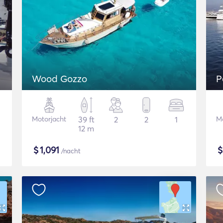
Wood Gozzo
P
Motorjacht
39 ft
2
2
1
Mo
12 m
$
1,091
/nacht