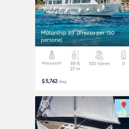
Motorship 89' (Prezzo per 150
persone)
Motorjacht
89 ft
100 Varen
0
27 m
$
5,742
/dag