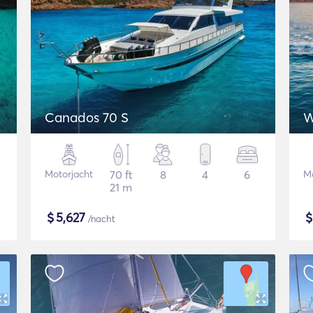
Canados 70 S
W
Motorjacht
70 ft
8
4
6
Mo
21 m
$
5,627
/nacht