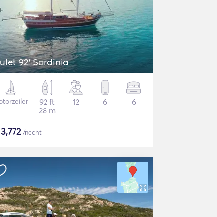
ulet 92' Sardinia
torzeiler
92 ft
12
6
6
28 m
$
3,772
/nacht