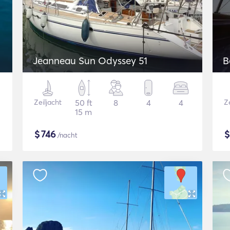
Jeanneau Sun Odyssey 51
B
Zeiljacht
50 ft
8
4
4
Ze
15 m
$
746
/nacht