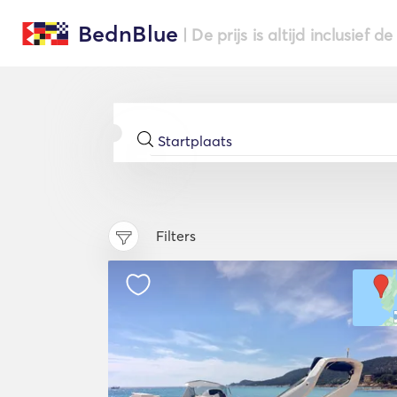
BednBlue
| De prijs is altijd inclusief 
Filters