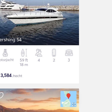
ershing 54
torjacht
59 ft
4
2
3
18 m
$
3,584
/nacht