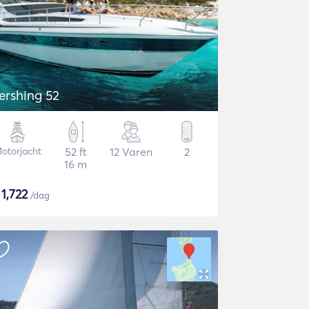
ershing 52
otorjacht
52 ft
12 Varen
2
16 m
$
1,722
/dag