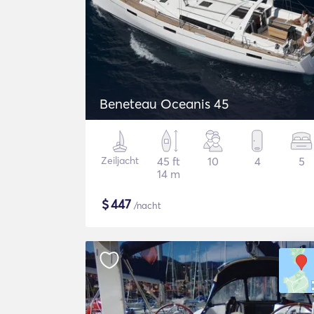
Beneteau Oceanis 45
Zeiljacht
45 ft
10
4
5
14 m
$
447
/nacht