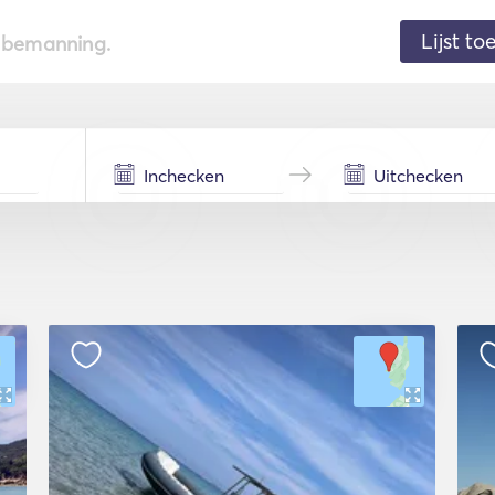
Lijst t
de bemanning.