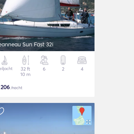
eanneau Sun Fast 32i
iljacht
32 ft
6
2
4
10 m
$
206
/nacht