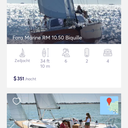
Fora Marine RM 10.50 Biquille
Zeiljacht
34 ft
6
2
4
10 m
$
351
/nacht