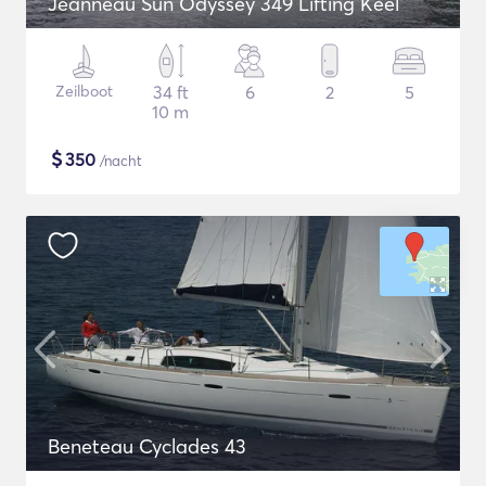
Jeanneau Sun Odyssey 349 Lifting Keel
Zeilboot
34 ft
6
2
5
10 m
$
350
/nacht
Beneteau Cyclades 43