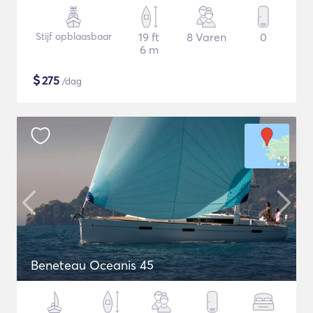
Stijf opblaasbaar
19 ft
8 Varen
0
6 m
$
275
/dag
Beneteau Oceanis 45