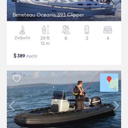
Beneteau Oceanis 393 Clipper
Zeiljacht
39 ft
8
3
4
12 m
$
389
/nacht