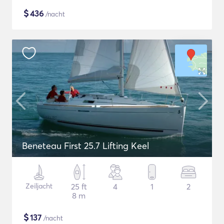
$
436
/nacht
Beneteau First 25.7 Lifting Keel
Zeiljacht
25 ft
4
1
2
8 m
$
137
/nacht