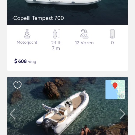
Capelli Tempest 700
Motorjacht
23 ft
12 Varen
0
7 m
$
608
/dag