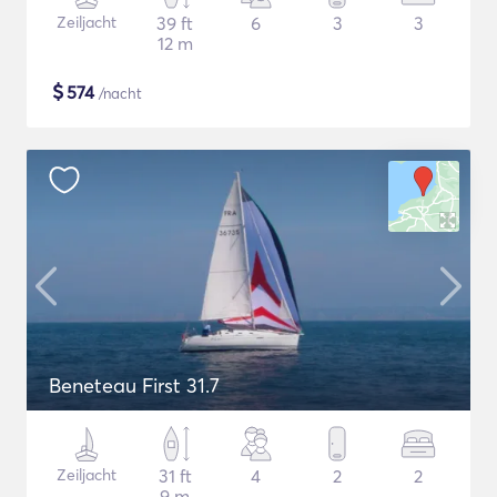
Zeiljacht
39 ft
6
3
3
12 m
$
574
/nacht
Beneteau First 31.7
Zeiljacht
31 ft
4
2
2
9 m