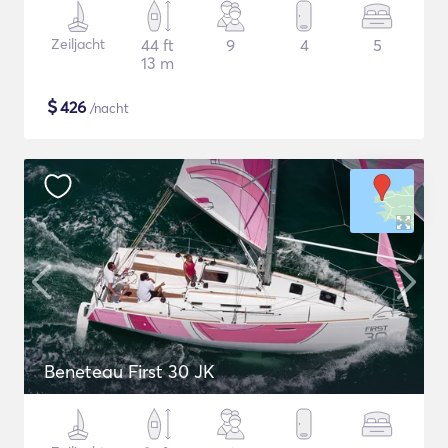
Zeiljacht
44 ft
9
4
5
13 m
$
426
/nacht
Beneteau First 30 JK