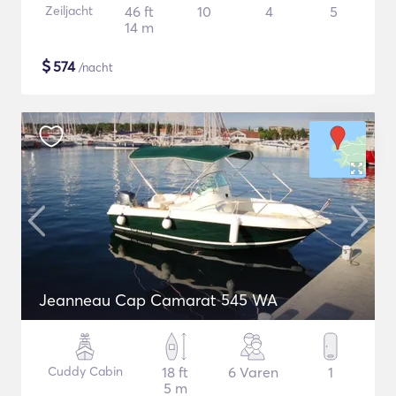
Zeiljacht
46 ft
10
4
5
14 m
$
574
/nacht
Jeanneau Cap Camarat 545 WA
Cuddy Cabin
18 ft
6 Varen
1
5 m