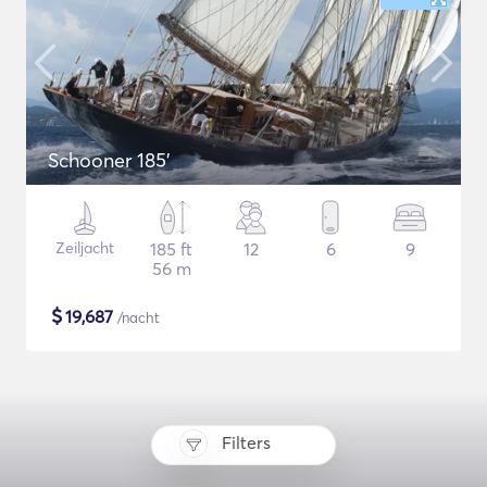
Schooner 185'
Zeiljacht
185 ft
12
6
9
56 m
$
19,687
/nacht
Filters