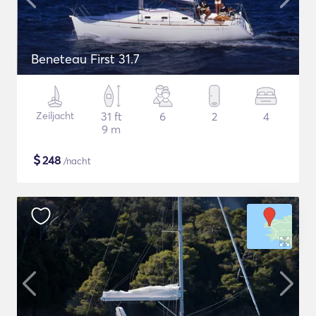
Beneteau First 31.7
Zeiljacht
31 ft
6
2
4
9 m
$
248
/nacht