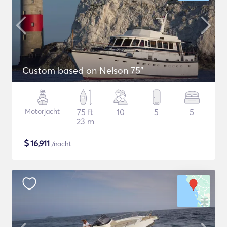
Custom based on Nelson 75"
Motorjacht
75 ft
10
5
5
23 m
$
16,911
/nacht