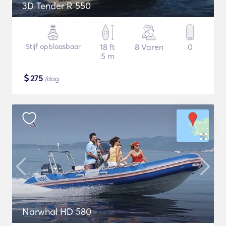
3D Tender R 550
Stijf opblaasbaar
18 ft
8 Varen
0
5 m
$
275
/dag
Narwhal HD 580