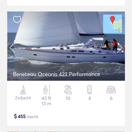
Beneteau Oceanis 423 Performance
Zeiljacht
43 ft
10
4
6
13 m
$
455
/nacht