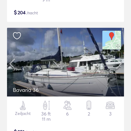
$
204
/nacht
Bavaria 36
Zeiljacht
36 ft
6
2
3
11 m