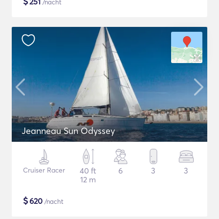
$
251
/nacht
Jeanneau Sun Odyssey
Cruiser Racer
40 ft
6
3
3
12 m
$
620
/nacht