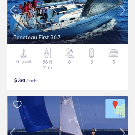
Beneteau First 36.7
Zeiljacht
36 ft
8
3
5
11 m
$
361
/nacht