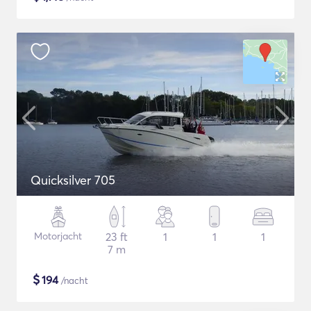
Quicksilver 705
Motorjacht
23 ft
1
1
1
7 m
$
194
/nacht