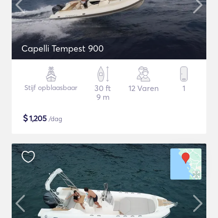
Capelli Tempest 900
Stijf opblaasbaar
30 ft
12 Varen
1
9 m
$
1,205
/dag