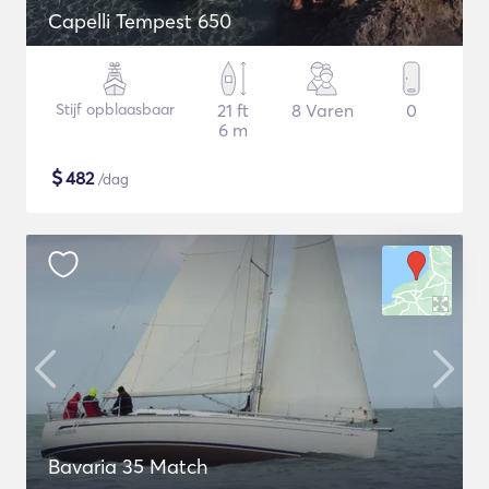
Capelli Tempest 650
Stijf opblaasbaar
21 ft
8 Varen
0
6 m
$
482
/dag
Bavaria 35 Match