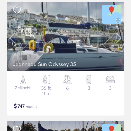
Jeanneau Sun Odyssey 35
Zeiljacht
35 ft
6
3
3
11 m
$
747
/nacht