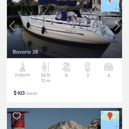
Bavaria 38
Zeiljacht
38 ft
8
3
4
12 m
$
923
/nacht