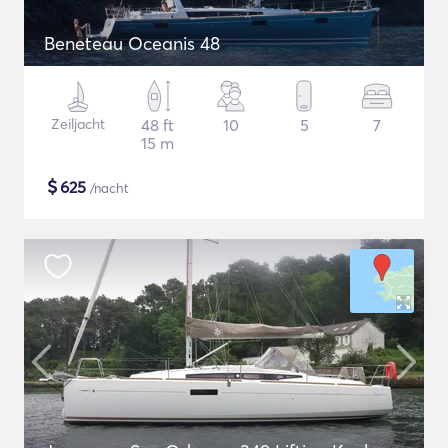
Beneteau Oceanis 48
Zeiljacht
48 ft
10
5
7
15 m
$
625
/nacht