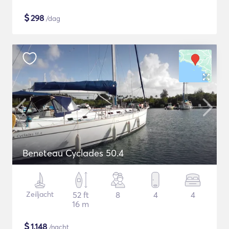
$
298
/dag
Beneteau Cyclades 50.4
Zeiljacht
52 ft
8
4
4
16 m
$
1,148
/nacht