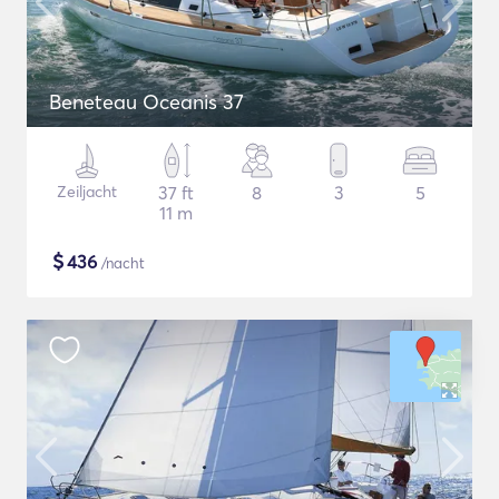
Beneteau Oceanis 37
Zeiljacht
37 ft
8
3
5
11 m
$
436
/nacht