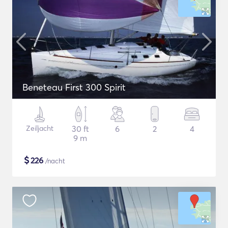
Beneteau First 300 Spirit
Zeiljacht
30 ft
6
2
4
9 m
$
226
/nacht