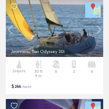
Jeanneau Sun Odyssey 30i
Zeiljacht
30 ft
6
2
4
9 m
$
266
/nacht