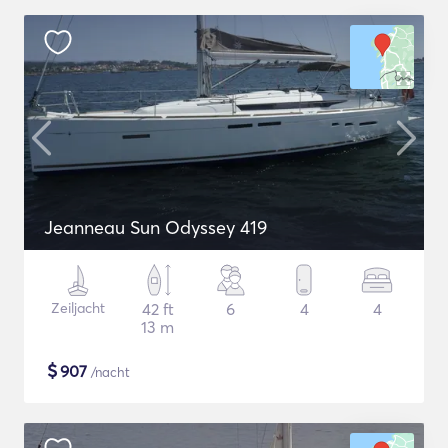
Jeanneau Sun Odyssey 419
Zeiljacht
42 ft
6
4
4
13 m
$
907
/nacht