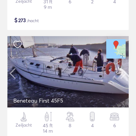
Zeiljacht
31 ft
6
2
4
9 m
$
273
/nacht
Beneteau First 45F5
Zeiljacht
45 ft
8
4
6
14 m