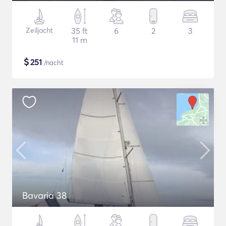
Zeiljacht
35 ft
6
2
3
11 m
$
251
/nacht
Bavaria 38