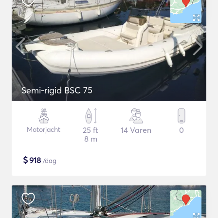
Semi-rigid BSC 75
Motorjacht
25 ft
14 Varen
0
8 m
$
918
/dag