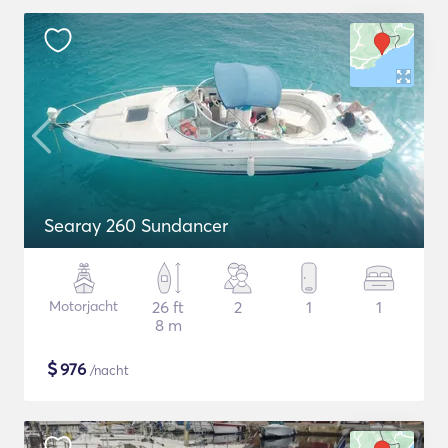
Searay 260 Sundancer
Motorjacht
26 ft
2
1
1
8 m
$
976
/nacht