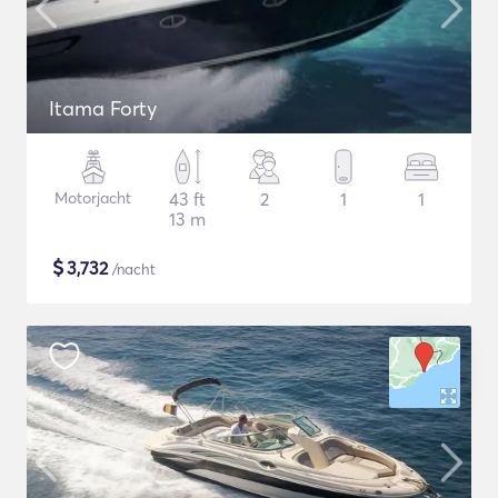
Itama Forty
Motorjacht
43 ft
2
1
1
13 m
$
3,732
/nacht