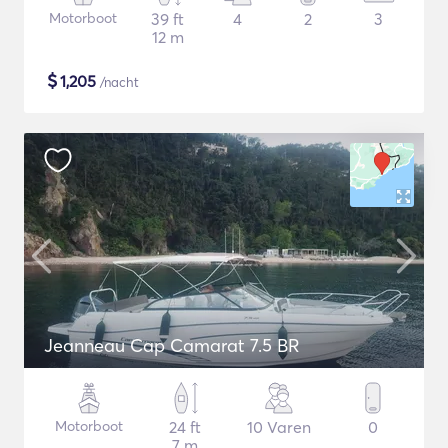
Motorboot
39 ft
4
2
3
12 m
$
1,205
/nacht
Jeanneau Cap Camarat 7.5 BR
Motorboot
24 ft
10 Varen
0
7 m