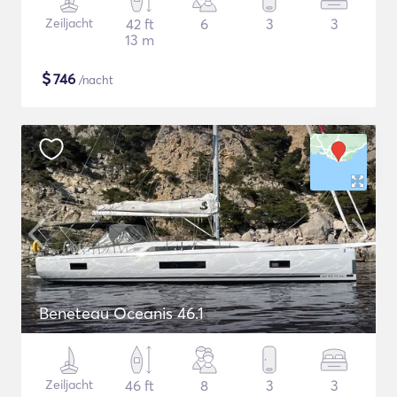
Zeiljacht
42 ft
6
3
3
13 m
$
746
/nacht
Beneteau Oceanis 46.1
Zeiljacht
46 ft
8
3
3