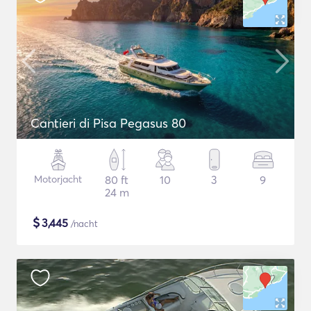
Cantieri di Pisa Pegasus 80
Motorjacht
80 ft
10
3
9
24 m
$
3,445
/nacht