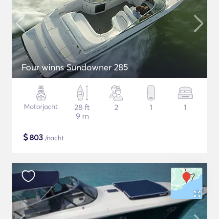
Four winns Sundowner 285
Motorjacht
28 ft
2
1
1
9 m
$
803
/nacht