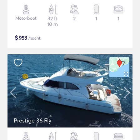
Motorboot
32 ft
2
1
1
10 m
$
953
/nacht
Prestige 36 Fly