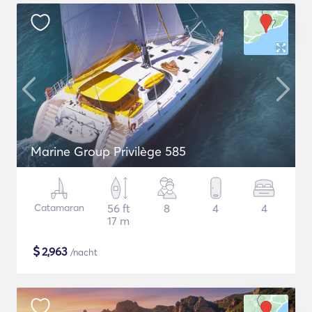
Marine Group Privilège 585
Catamaran
56 ft
8
4
4
17 m
$
2,963
/nacht