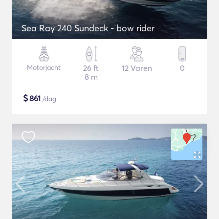
Sea Ray 240 Sundeck - bow rider
Motorjacht
26 ft
12 Varen
0
8 m
$
861
/dag