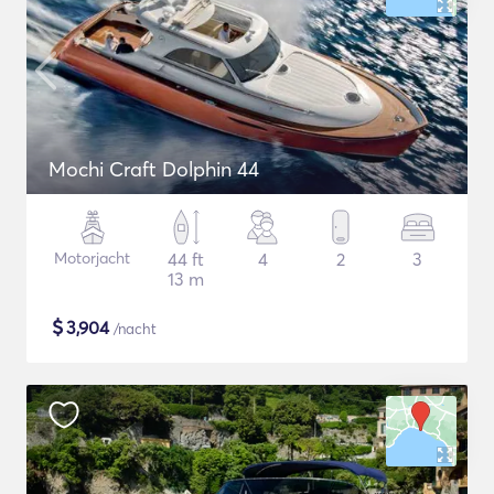
Mochi Craft Dolphin 44
Motorjacht
44 ft
4
2
3
13 m
$
3,904
/nacht