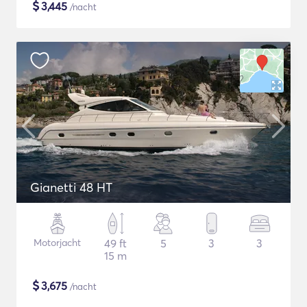
$
3,445
/nacht
Gianetti 48 HT
Motorjacht
49 ft
5
3
3
15 m
$
3,675
/nacht