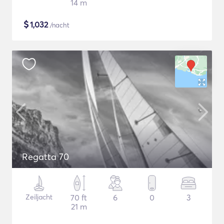
14 m
$
1,032
/nacht
Regatta 70
Zeiljacht
70 ft
6
0
3
21 m