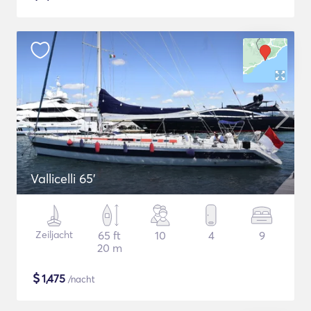
Vallicelli 65'
Zeiljacht
65 ft
10
4
9
20 m
$
1,475
/nacht