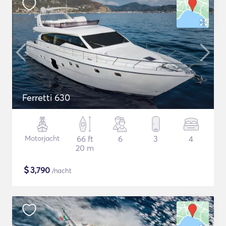
Ferretti 630
Motorjacht
66 ft
6
3
4
20 m
$
3,790
/nacht