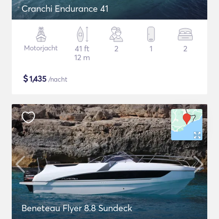
Cranchi Endurance 41
Motorjacht
41 ft
2
1
2
12 m
$
1,435
/nacht
Beneteau Flyer 8.8 Sundeck