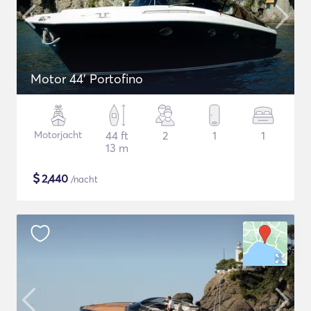
Motor 44' Portofino
Motorjacht
44 ft
2
1
1
13 m
$
2,440
/nacht