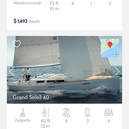
Middenconsole
33 ft
4
1
2
10 m
$
1,493
/nacht
Grand Soleil 40
Zeiljacht
40 ft
6
3
4
12 m