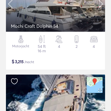
Mochi Craft Dolphin 54
Motorjacht
54 ft
4
2
4
16 m
$
3,215
/nacht