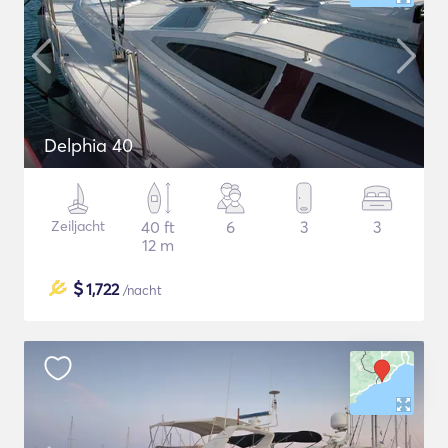
Delphia 40
Zeiljacht
40 ft
6
3
3
12 m
$
1,722
/nacht