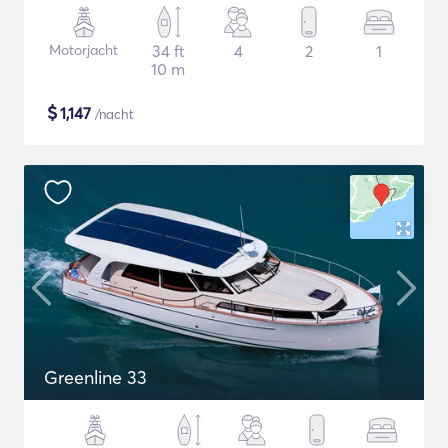
Motorjacht
34 ft
4
2
1
10 m
$
1,147
/nacht
Greenline 33