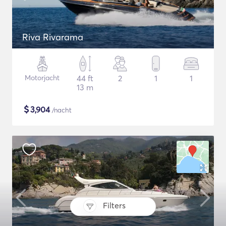
Riva Rivarama
Motorjacht
44 ft
2
1
1
13 m
$
3,904
/nacht
Filters