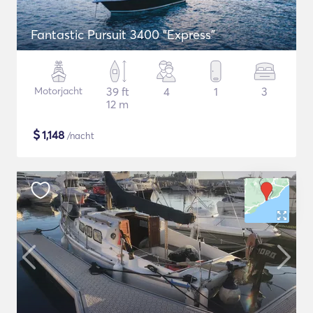
Fantastic Pursuit 3400 "Express"
Motorjacht
39 ft
4
1
3
12 m
$
1,148
/nacht