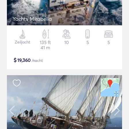
Yachts Mirabella
Zeiljacht
135 ft
10
5
5
41 m
$
19,360
/nacht