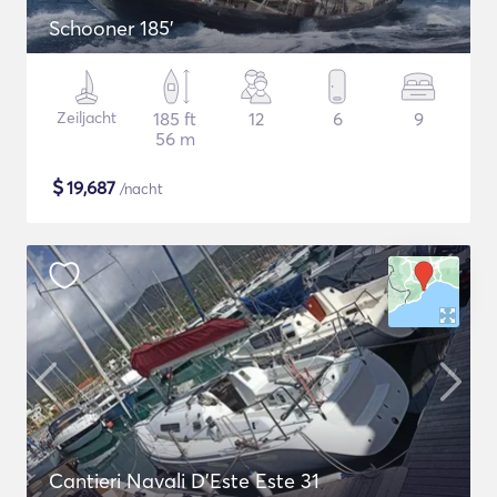
Schooner 185'
Zeiljacht
185 ft
12
6
9
56 m
$
19,687
/nacht
Cantieri Navali D'Este Este 31