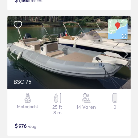
$
1,665
/nacht
BSC 75
Motorjacht
25 ft
14 Varen
0
8 m
$
976
/dag