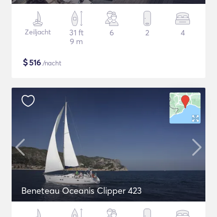
Zeiljacht
31 ft
6
2
4
9 m
$
516
/nacht
Beneteau Oceanis Clipper 423