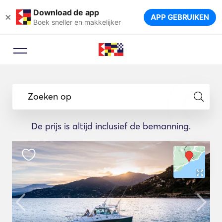
Download de app
×
APP GEBRUIKEN
Boek sneller en makkelijker
Zoeken op
De prijs is altijd inclusief de bemanning.