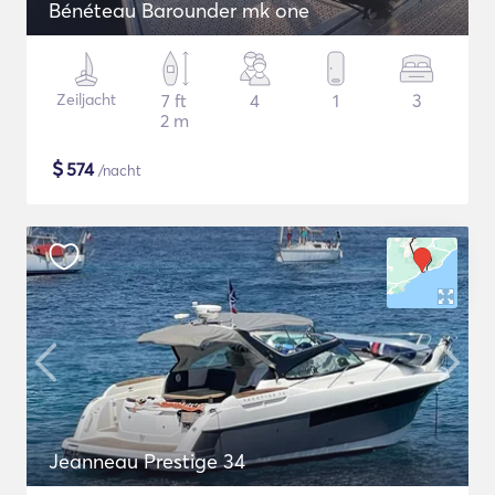
Bénéteau Barounder mk one
Zeiljacht
7 ft
4
1
3
2 m
$
574
/nacht
Jeanneau Prestige 34