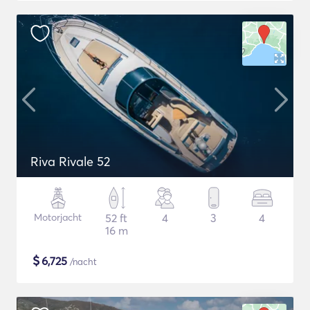
Riva Rivale 52
Motorjacht
52 ft
4
3
4
16 m
$
6,725
/nacht