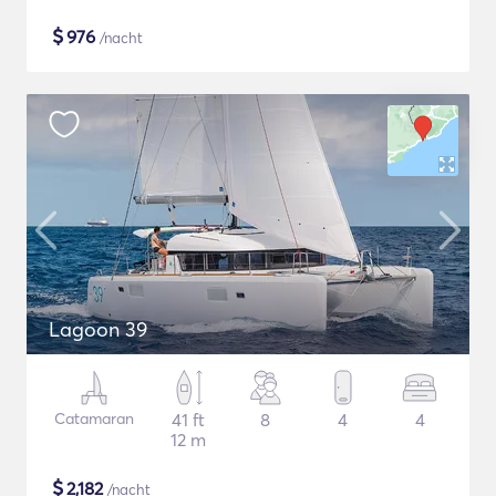
$
976
/nacht
Lagoon 39
Catamaran
41 ft
8
4
4
12 m
$
2,182
/nacht