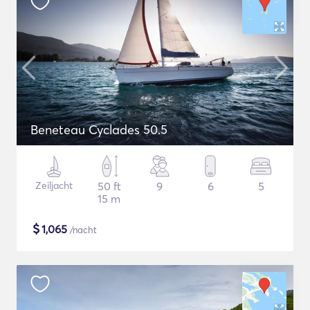
Beneteau Cyclades 50.5
Zeiljacht
50 ft
9
6
5
15 m
$
1,065
/nacht