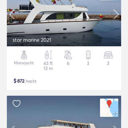
star marine 2021
Motorjacht
43 ft
6
3
3
13 m
$
872
/nacht