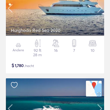
Hurghada Red Sea 2020
Andere
92 ft
16
7
10
28 m
$
1,780
/nacht