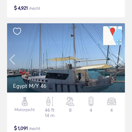
$
4,921
/nacht
Egypt M/Y 46
Motorjacht
46 ft
8
4
4
14 m
$
1,091
/nacht