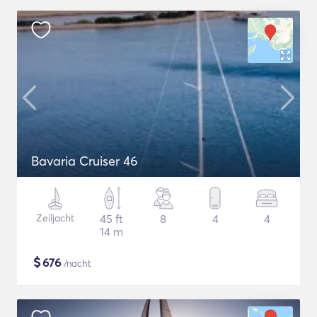
Bavaria Cruiser 46
Zeiljacht
45 ft
8
4
4
14 m
$
676
/nacht