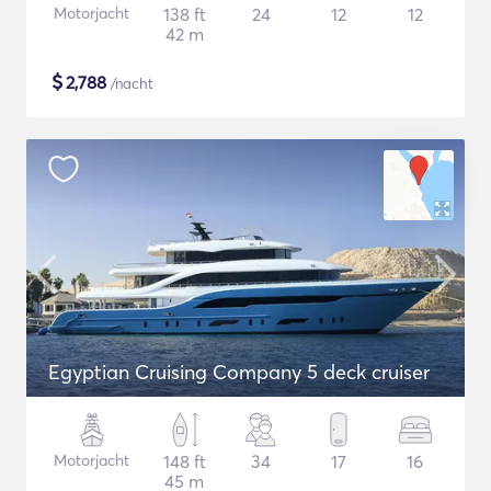
Motorjacht
138 ft
24
12
12
42 m
$
2,788
/nacht
Egyptian Cruising Company 5 deck cruiser
Motorjacht
148 ft
34
17
16
45 m