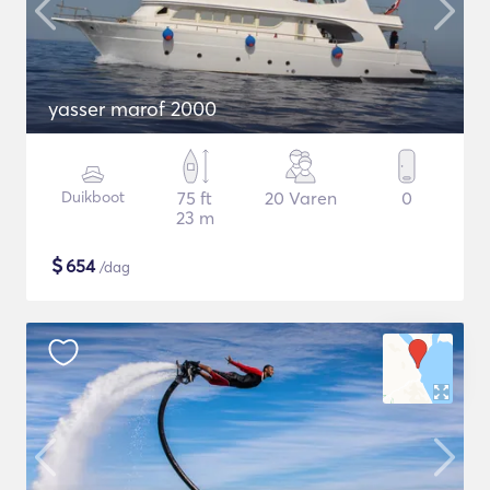
yasser marof 2000
Duikboot
75 ft
20 Varen
0
23 m
$
654
/dag