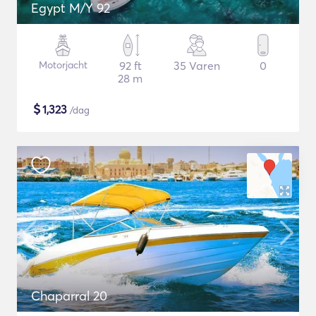
Egypt M/Y 92
Motorjacht
92 ft
35 Varen
0
28 m
$
1,323
/dag
Chaparral 20