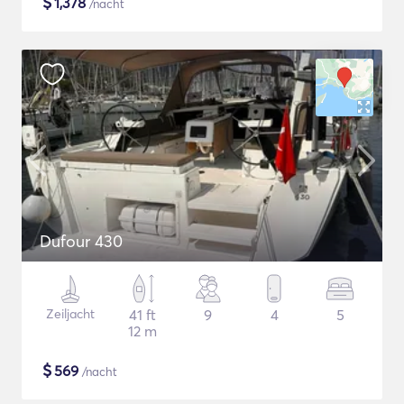
$
1,378
/nacht
Dufour 430
Zeiljacht
41 ft
9
4
5
12 m
$
569
/nacht