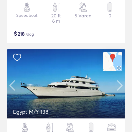
Speedboot
20 ft
5 Varen
0
6 m
$
218
/dag
Egypt M/Y 138