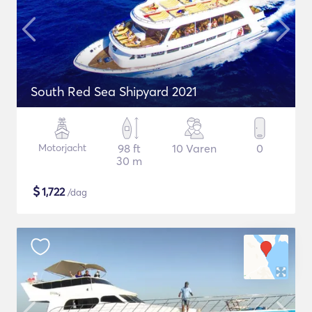
South Red Sea Shipyard 2021
Motorjacht
98 ft
10 Varen
0
30 m
$
1,722
/dag