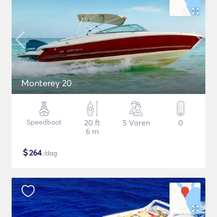
Monterey 20
Speedboot
20 ft
5 Varen
0
6 m
$
264
/dag