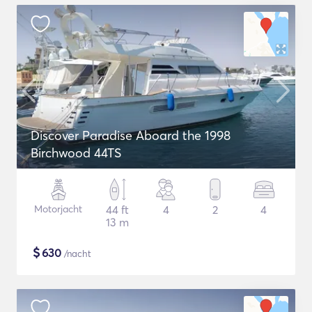
Discover Paradise Aboard the 1998
Birchwood 44TS
Motorjacht
44 ft
4
2
4
13 m
$
630
/nacht