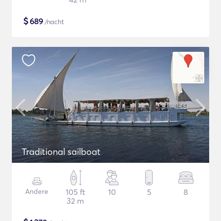
$
689
/nacht
Traditional sailboat
Andere
105 ft
10
5
8
32 m