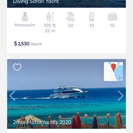
Diving Safari Yacht
Motorjacht
105 ft
20
10
10
32 m
$
2,530
/nacht
2manMotorYachts 2020