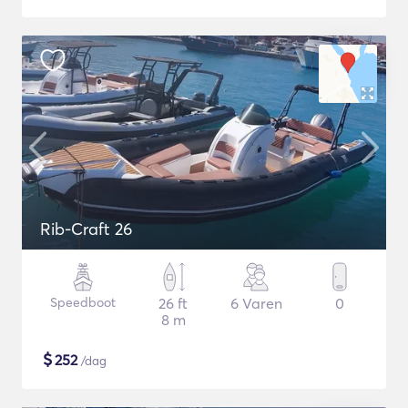
Rib-Craft 26
Speedboot
26 ft
6 Varen
0
8 m
$
252
/dag