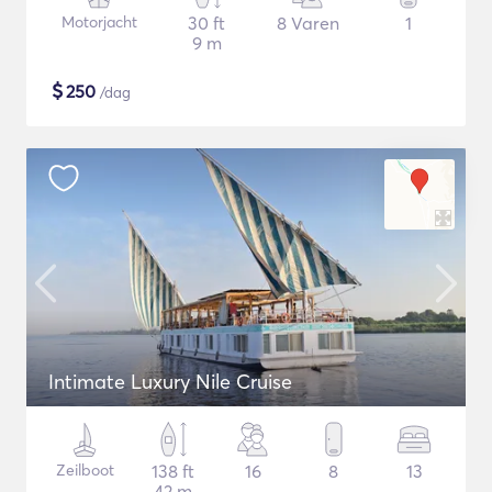
Motorjacht
30 ft
8 Varen
1
9 m
$
250
/dag
Intimate Luxury Nile Cruise
Zeilboot
138 ft
16
8
13
42 m