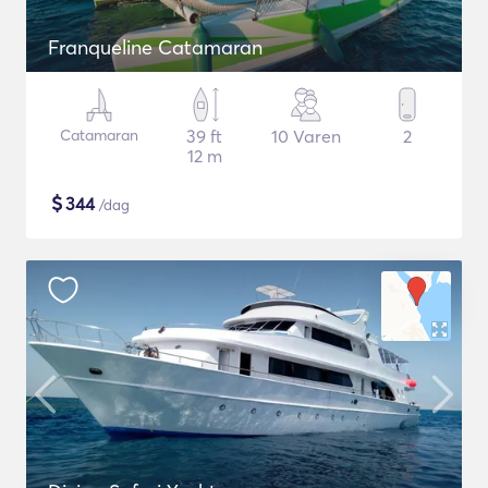
Franqueline Catamaran
Catamaran
39 ft
10 Varen
2
12 m
$
344
/dag