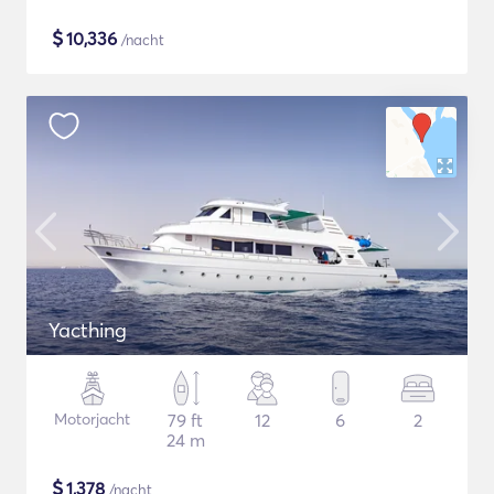
$
10,336
/nacht
Yacthing
Motorjacht
79 ft
12
6
2
24 m
$
1,378
/nacht