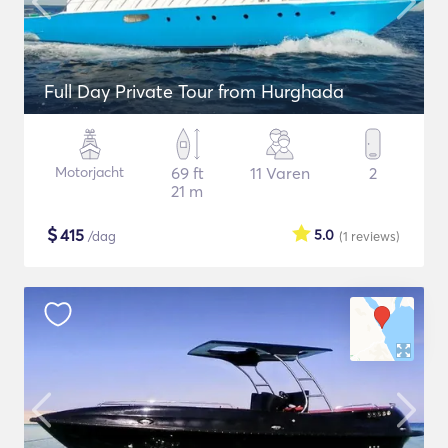
Full Day Private Tour from Hurghada
Motorjacht
69 ft
11 Varen
2
21 m
$
415
5.0
/dag
(1
reviews
)