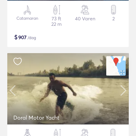
Catamaran
73 ft
40 Varen
2
22 m
$
907
/dag
Doral Motor Yacht