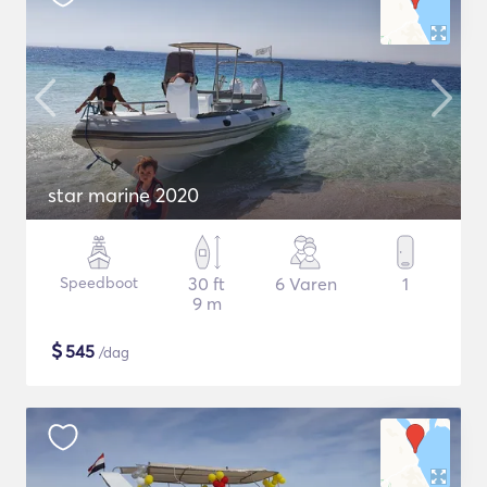
star marine 2020
Speedboot
30 ft
6 Varen
1
9 m
$
545
/dag