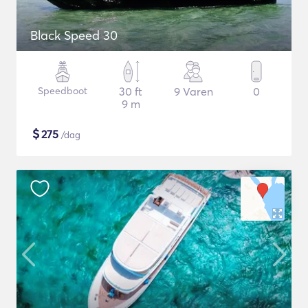
Black Speed 30
Speedboot
30 ft
9 Varen
0
9 m
$
275
/dag