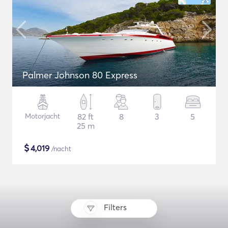
Palmer Johnson 80 Express
Motorjacht
82 ft
8
3
5
25 m
$
4,019
/nacht
Filters