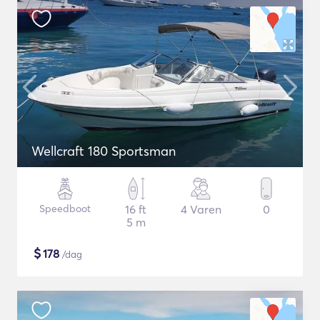
Wellcraft 180 Sportsman
Speedboot
16 ft
4 Varen
0
5 m
$
178
/dag