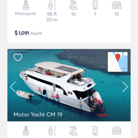
Motorjacht
98 ft
16
7
10
30 m
$
1,091
/nacht
Motor Yacht CM 19