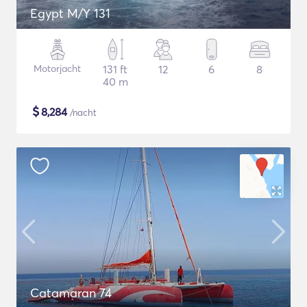
Egypt M/Y 131
Motorjacht
131 ft
12
6
8
40 m
$
8,284
/nacht
Catamaran 74