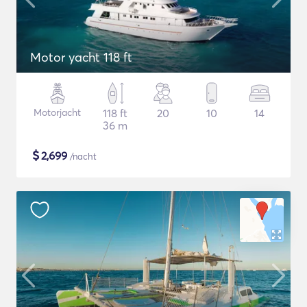
Motor yacht 118 ft
Motorjacht
118 ft
20
10
14
36 m
$
2,699
/nacht