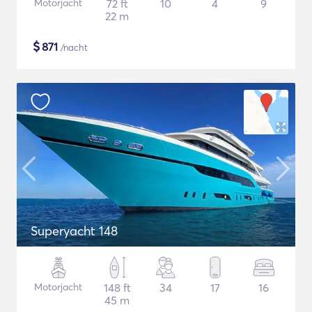
Motorjacht
72 ft
10
4
9
22 m
$
871
/nacht
Superyacht 148
Motorjacht
148 ft
34
17
16
45 m