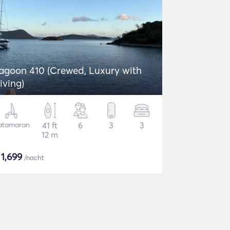
agoon 410 (Crewed, Luxury with
iving)
atamaran
41 ft
6
3
3
12 m
$
1,699
/nacht