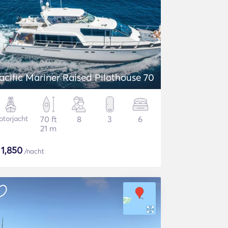
acific Mariner Raised Pilothouse 70
torjacht
70 ft
8
3
6
21 m
$
1,850
/nacht