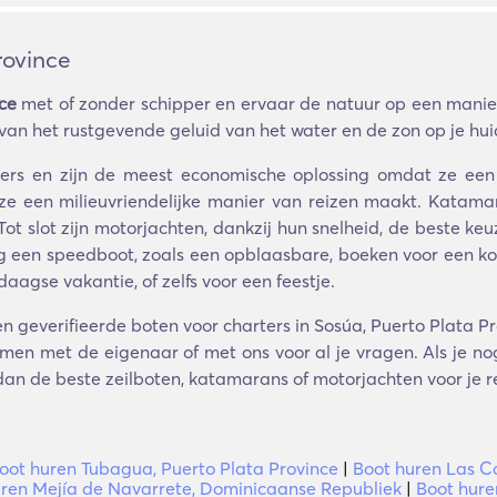
rovince
ce
met of zonder schipper en ervaar de natuur op een manier
van het rustgevende geluid van het water en de zon op je hui
bbers en zijn de meest economische oplossing omdat ze ee
t ze een milieuvriendelijke manier van reizen maakt. Katamar
 Tot slot zijn motorjachten, dankzij hun snelheid, de beste 
g een speedboot, zoals een opblaasbare, boeken voor een kort 
agse vakantie, of zelfs voor een feestje.
 geverifieerde boten voor charters in Sosúa, Puerto Plata Pro
men met de eigenaar of met ons voor al je vragen. Als je nog
 dan de beste zeilboten, katamarans of motorjachten voor je re
oot huren Tubagua, Puerto Plata Province
|
Boot huren Las C
uren Mejía de Navarrete, Dominicaanse Republiek
|
Boot huren