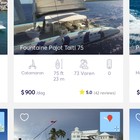
Fountaine Pajot Taiti 75
P
Catamaran
75 ft
73 Varen
0
Mo
23 m
$
900
5.0
/dag
(42
reviews
)