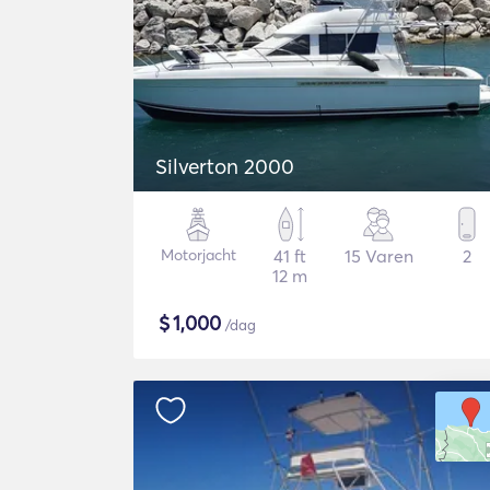
Silverton 2000
Motorjacht
41 ft
15 Varen
2
12 m
$
1,000
/dag