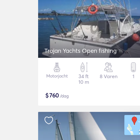
Trojan Yachts Open fishing
Motorjacht
34 ft
8 Varen
1
10 m
$
760
/dag