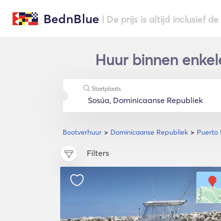
BednBlue
| De prijs is altijd inclusief 
Huur binnen enkele
Startplaats
Bootverhuur
Dominicaanse Republiek
Puerto 
Filters