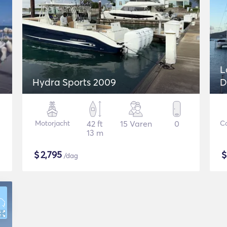
L
Hydra Sports 2009
D
Motorjacht
42 ft
15 Varen
0
C
13 m
$
2,795
/dag