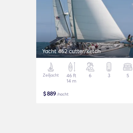
Yacht 462 cutter/ketch
Zeiljacht
46 ft
6
3
5
14 m
$
889
/nacht