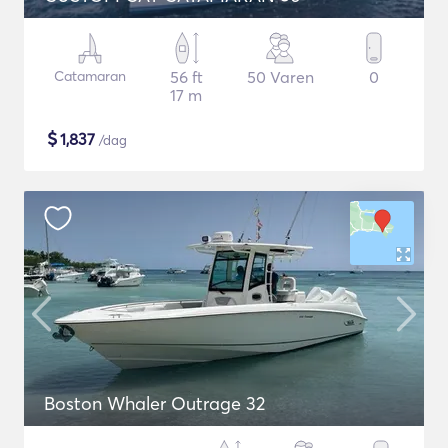
Catamaran
56 ft
50 Varen
0
17 m
$
1,837
/dag
Boston Whaler Outrage 32