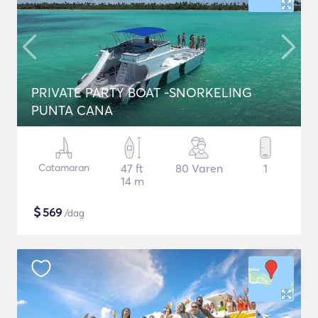
PRIVATE PARTY BOAT -SNORKELING
PUNTA CANA
Catamaran
47 ft
80 Varen
1
14 m
$
569
/dag