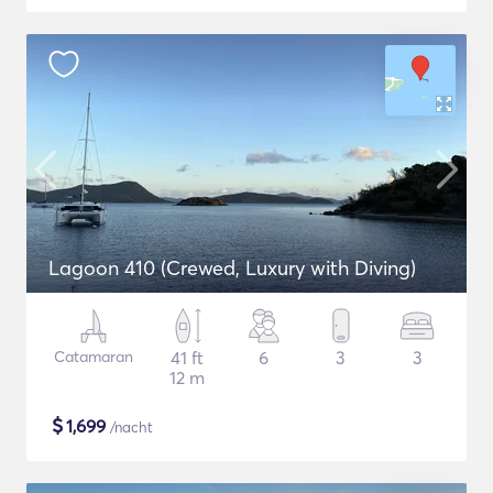
Lagoon 410 (Crewed, Luxury with Diving)
Catamaran
41 ft
6
3
3
12 m
$
1,699
/nacht