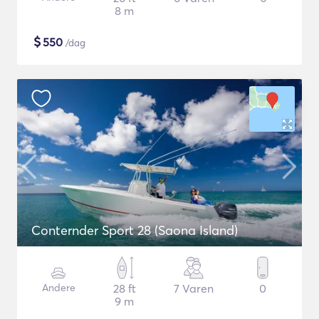
8 m
$
550
/dag
Conternder Sport 28 (Saona Island)
Andere
28 ft
7 Varen
0
9 m