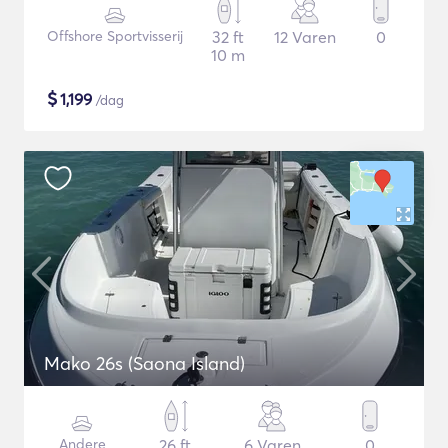
Offshore Sportvisserij
32 ft
12 Varen
0
10 m
$
1,199
/dag
Mako 26s (Saona Island)
Andere
26 ft
6 Varen
0