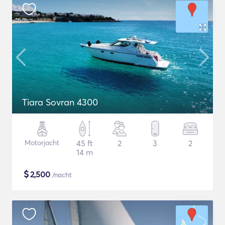
Tiara Sovran 4300
Motorjacht
45 ft
2
3
2
14 m
$
2,500
/nacht