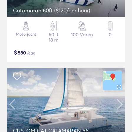
Catamaran 60ft ($120/per hour)
Motorjacht
60 ft
100 Varen
0
18 m
$
580
/dag
CUSTOM CAT CATAMARAN 56