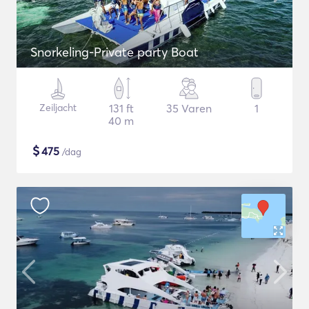
Snorkeling-Private party Boat
Zeiljacht
131 ft
35 Varen
1
40 m
$
475
/dag