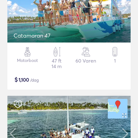
Catamaran 47
Motorboot
47 ft
60 Varen
1
14 m
$
1,100
/dag