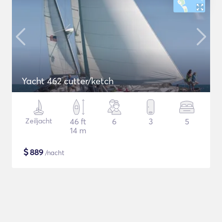
Yacht 462 cutter/ketch
Zeiljacht
46 ft
6
3
5
14 m
$
889
/nacht