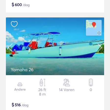
$
600
/dag
Yamaha 26
Andere
26 ft
14 Varen
0
8 m
$
516
/dag