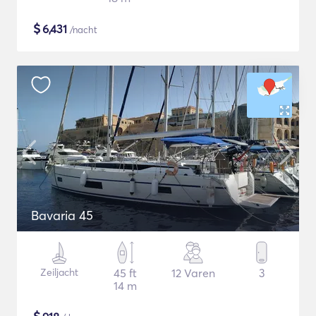
$
6,431
/nacht
Bavaria 45
Zeiljacht
45 ft
12 Varen
3
14 m