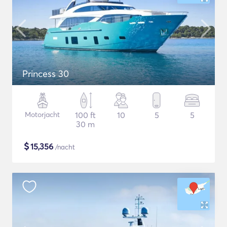
Princess 30
Motorjacht
100 ft
10
5
5
30 m
$
15,356
/nacht