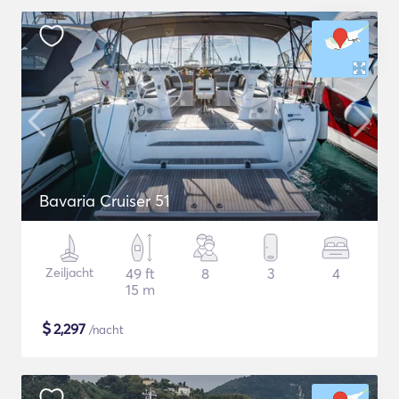
Bavaria Cruiser 51
Zeiljacht
49 ft
8
3
4
15 m
$
2,297
/nacht