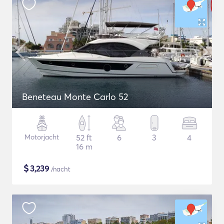
Beneteau Monte Carlo 52
Motorjacht
52 ft
6
3
4
16 m
$
3,239
/nacht