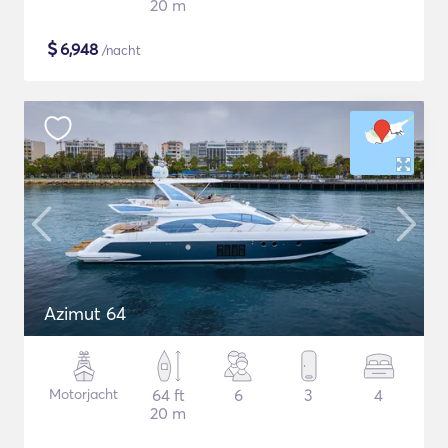
20 m
$
6,948
/nacht
Azimut 64
Motorjacht
64 ft
6
3
4
20 m