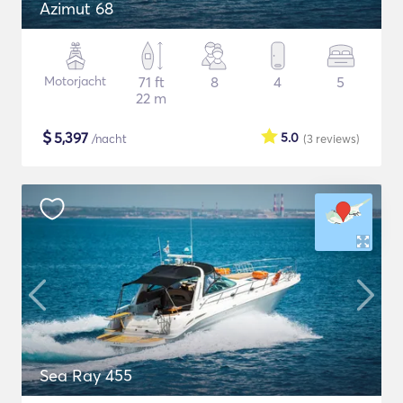
Azimut 68
Motorjacht
71 ft
8
4
5
22 m
$
5,397
5.0
/nacht
(3
reviews
)
Sea Ray 455