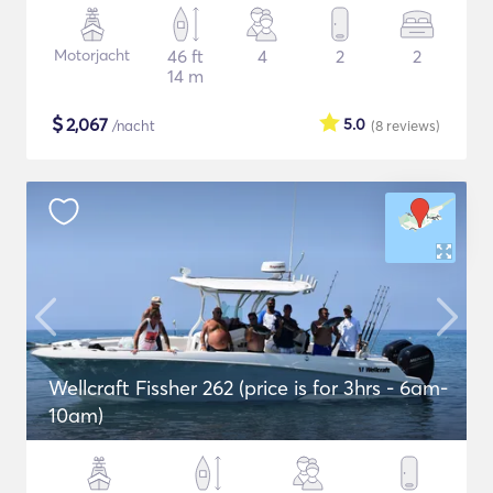
Motorjacht
46 ft
4
2
2
14 m
$
2,067
5.0
/nacht
(8
reviews
)
Wellcraft Fissher 262 (price is for 3hrs - 6am-
10am)