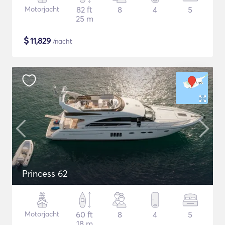
Motorjacht
82 ft
8
4
5
25 m
$
11,829
/nacht
Princess 62
Motorjacht
60 ft
8
4
5
18 m