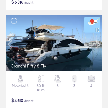
$
6,316
/nacht
Cranchi Fifty 8 Fly
Motorjacht
60 ft
6
3
4
18 m
$
4,610
/nacht