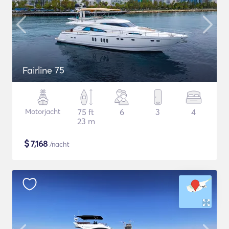
Fairline 75
Motorjacht
75 ft
6
3
4
23 m
$
7,168
/nacht