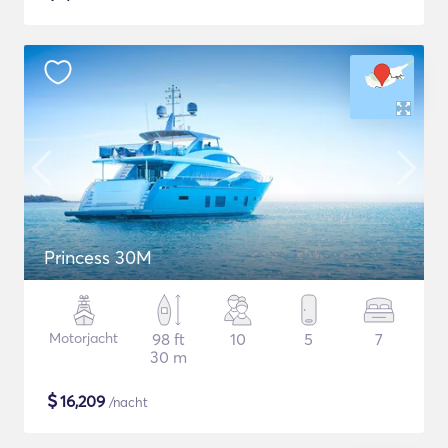
Princess 30M
Motorjacht
98 ft
10
5
7
30 m
$
16,209
/nacht