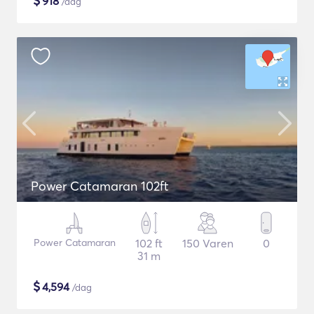
$
918
/dag
Power Catamaran 102ft
Power Catamaran
102 ft
150 Varen
0
31 m
$
4,594
/dag