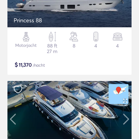
Princess 88
Motorjacht
88 ft
8
4
4
27 m
$
11,370
/nacht