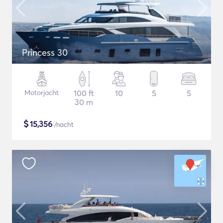
Princess 30
Motorjacht
100 ft
10
5
5
30 m
$
15,356
/nacht