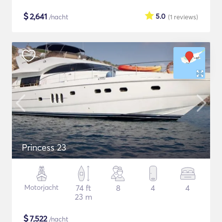
$
2,641
5.0
/nacht
(1
reviews
)
Princess 23
Motorjacht
74 ft
8
4
4
23 m
$
7,522
/nacht