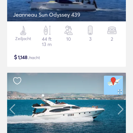
Jeanneau Sun Odyssey 439
Zeiljacht
44 ft
10
3
2
13 m
$
1,148
/nacht