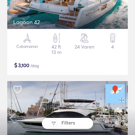
Lagoon 42
Catamaran
42 ft
24 Varen
4
13 m
$
3,100
/dag
Filters