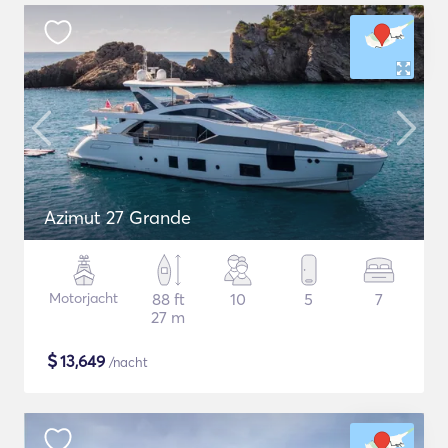
Azimut 27 Grande
Motorjacht
88 ft
10
5
7
27 m
$
13,649
/nacht