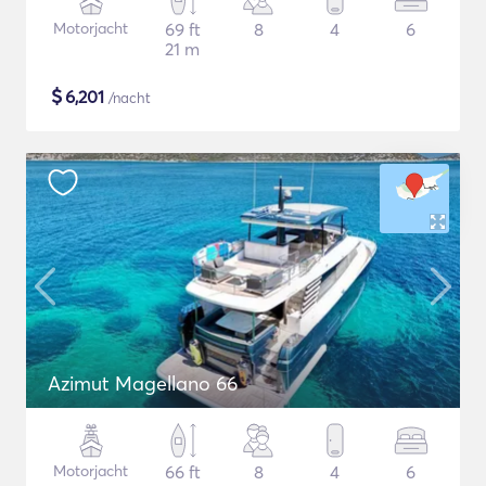
Motorjacht
69 ft
8
4
6
21 m
$
6,201
/nacht
Azimut Magellano 66
Motorjacht
66 ft
8
4
6