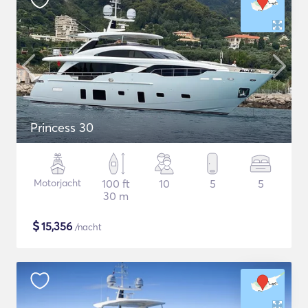
Princess 30
Motorjacht
100 ft
10
5
5
30 m
$
15,356
/nacht