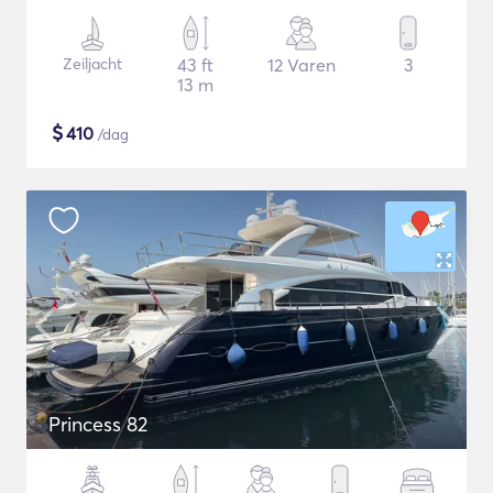
Zeiljacht
43 ft
12 Varen
3
13 m
$
410
/dag
Princess 82