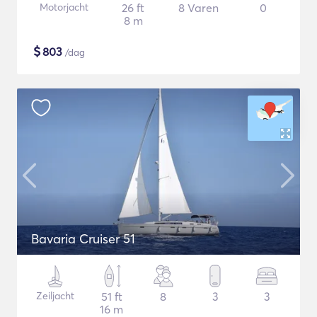
Motorjacht
26 ft
8 Varen
0
8 m
$
803
/dag
Bavaria Cruiser 51
Zeiljacht
51 ft
8
3
3
16 m