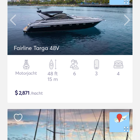
Fairline Targa 48V
Motorjacht
48 ft
6
3
4
15 m
$
2,871
/nacht