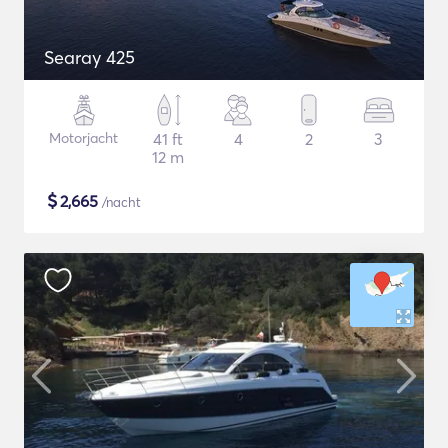
Searay 425
Motorjacht
41 ft
4
2
3
12 m
$
2,665
/nacht