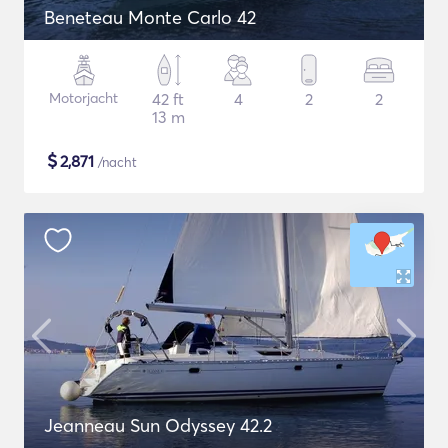
Beneteau Monte Carlo 42
Motorjacht
42 ft
4
2
2
13 m
$
2,871
/nacht
Jeanneau Sun Odyssey 42.2