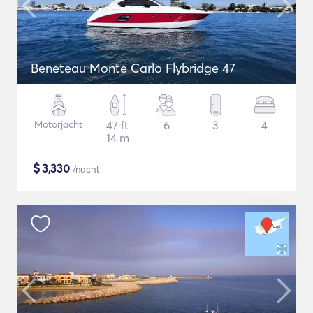
Beneteau Monte Carlo Flybridge 47
Motorjacht
47 ft
6
3
4
14 m
$
3,330
/nacht