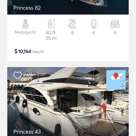
Princess 82
Motorjacht
82 ft
8
4
4
25 m
$
10,164
/nacht
Princess 43