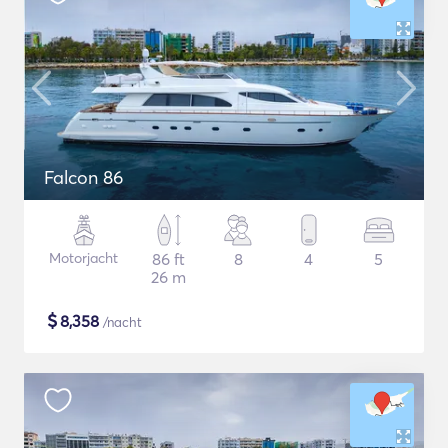
Falcon 86
Motorjacht
86 ft
8
4
5
26 m
$
8,358
/nacht