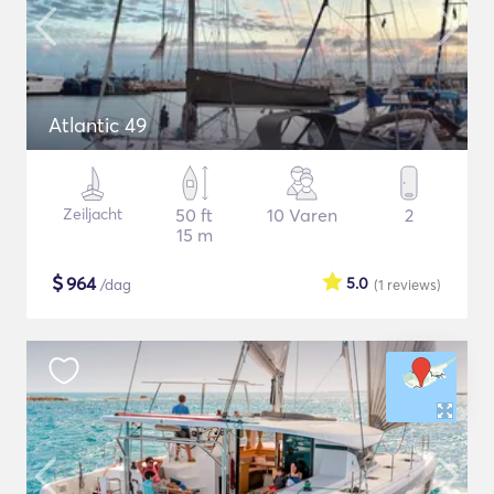
Atlantic 49
Zeiljacht
50 ft
10 Varen
2
15 m
$
964
5.0
/dag
(1
reviews
)