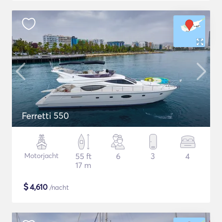
Ferretti 550
Motorjacht
55 ft
6
3
4
17 m
$
4,610
/nacht