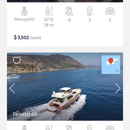
Motorjacht
47 ft
4
2
2
14 m
$
3,502
/nacht
Ferretti 69