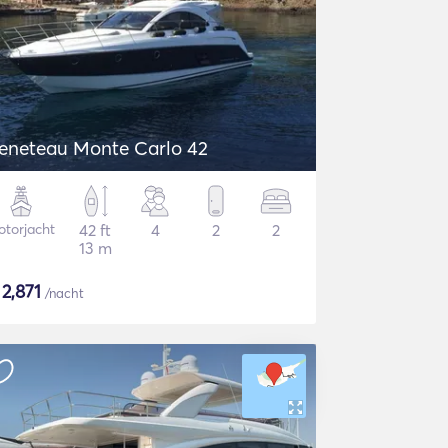
eneteau Monte Carlo 42
torjacht
42 ft
4
2
2
13 m
$
2,871
/nacht