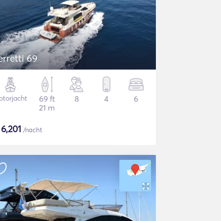
erretti 69
torjacht
69 ft
8
4
6
21 m
$
6,201
/nacht