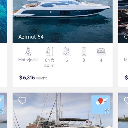
Azimut 64
C
Motorjacht
64 ft
6
3
4
Mo
20 m
$
6,316
/nacht