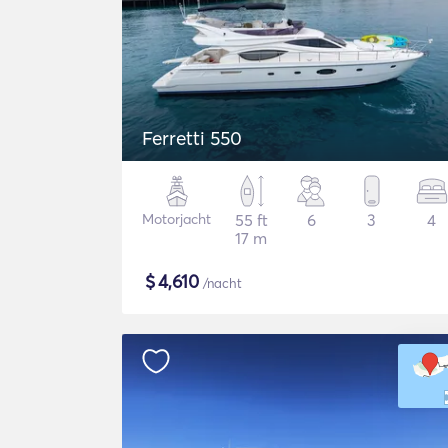
Ferretti 550
Motorjacht
55 ft
6
3
4
17 m
$
4,610
/nacht