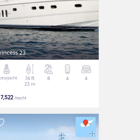
rincess 23
torjacht
74 ft
8
4
4
23 m
$
7,522
/nacht