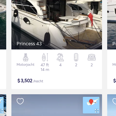
Princess 43
P
Motorjacht
47 ft
4
2
2
Mo
14 m
$
3,502
/nacht