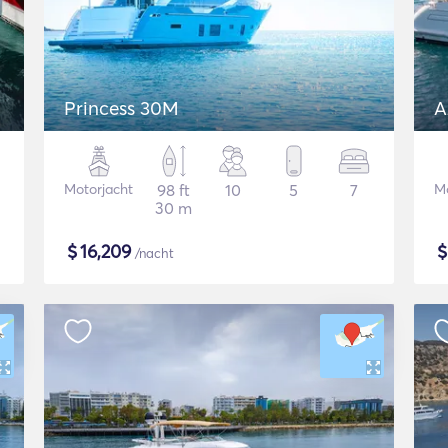
Princess 30M
A
Motorjacht
98 ft
10
5
7
Mo
30 m
$
16,209
/nacht