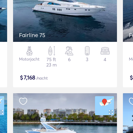
Fairline 75
F
Motorjacht
75 ft
6
3
4
Mo
23 m
$
7,168
/nacht