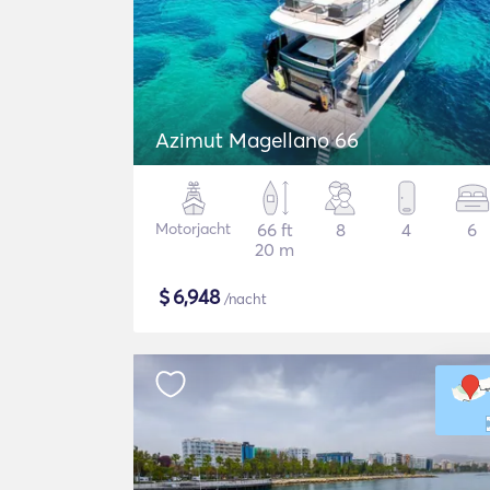
Azimut Magellano 66
Motorjacht
66 ft
8
4
6
20 m
$
6,948
/nacht