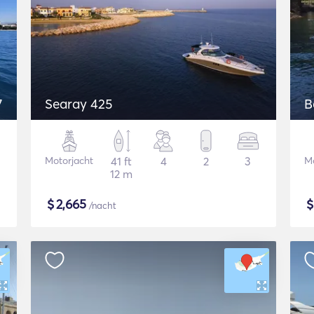
7
Searay 425
B
Motorjacht
41 ft
4
2
3
Mo
12 m
$
2,665
/nacht