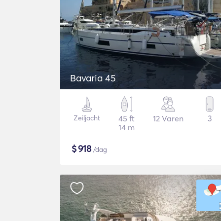
Bavaria 45
Zeiljacht
45 ft
12 Varen
3
14 m
$
918
/dag