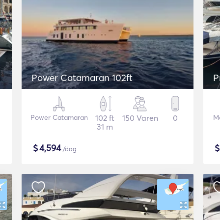
Power Catamaran 102ft
P
Power Catamaran
102 ft
150 Varen
0
Mo
31 m
$
4,594
/dag