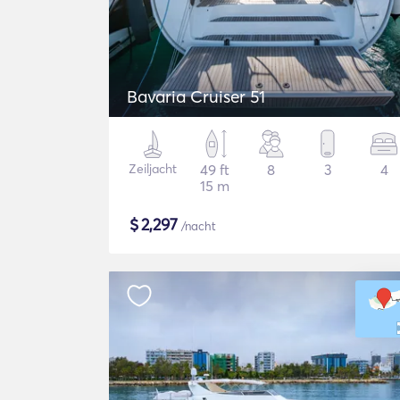
Bavaria Cruiser 51
Zeiljacht
49 ft
8
3
4
15 m
$
2,297
/nacht