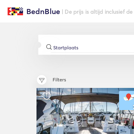
BednBlue
| De prijs is altijd inclusief 
Filters