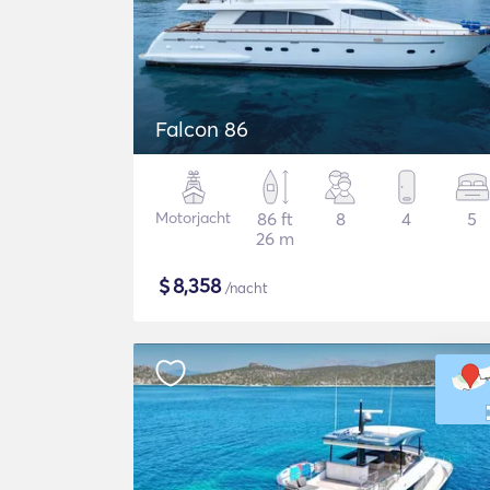
Falcon 86
Motorjacht
86 ft
8
4
5
26 m
$
8,358
/nacht