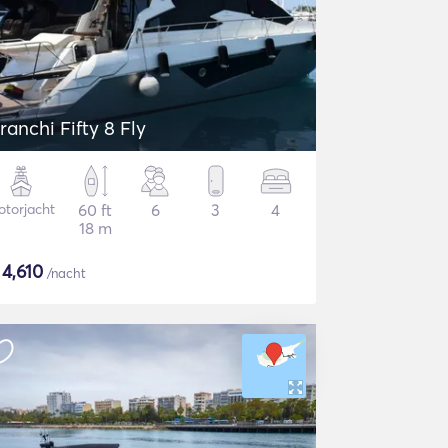
ranchi Fifty 8 Fly
torjacht
60 ft
6
3
4
18 m
$
4,610
/nacht