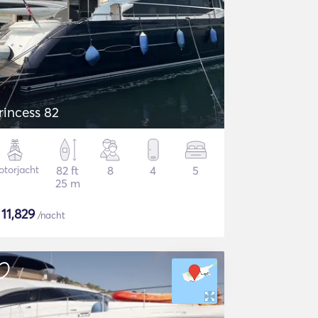
rincess 82
torjacht
82 ft
8
4
5
25 m
$
11,829
/nacht