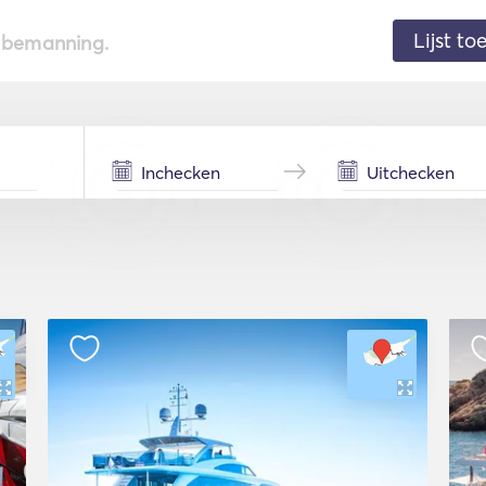
Lijst t
de bemanning.