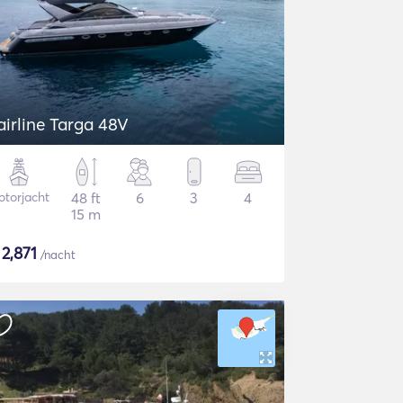
airline Targa 48V
torjacht
48 ft
6
3
4
15 m
$
2,871
/nacht