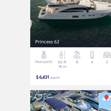
Princess 62
Motorjacht
60 ft
8
4
5
18 m
$
6,431
/nacht