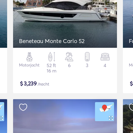
Beneteau Monte Carlo 52
F
Motorjacht
52 ft
6
3
4
Mo
16 m
$
3,239
/nacht