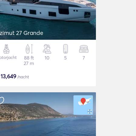
zimut 27 Grande
torjacht
88 ft
10
5
7
27 m
$
13,649
/nacht