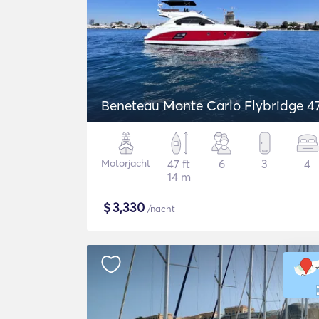
Beneteau Monte Carlo Flybridge 4
Motorjacht
47 ft
6
3
4
14 m
$
3,330
/nacht