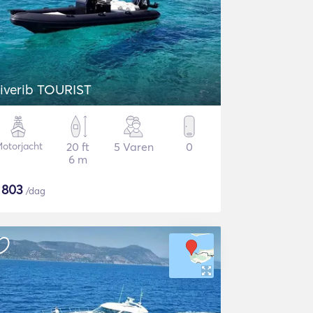
iverib TOURIST
otorjacht
20 ft
5 Varen
0
6 m
$
803
/dag