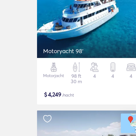
Motoryacht 98'
Motorjacht
98 ft
4
4
4
30 m
$
4,249
/nacht