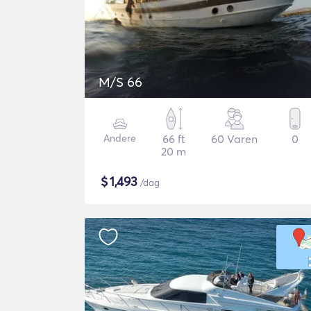
M/S 66
Andere
66 ft
60 Varen
0
20 m
$
1,493
/dag