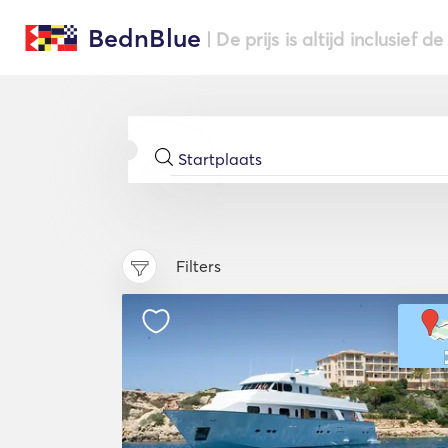
BednBlue
| De prijs is altijd inclusief 
Filters