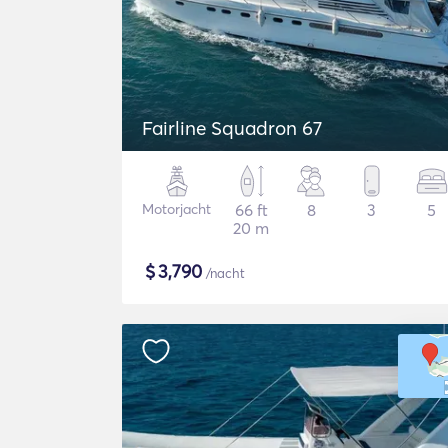
Fairline Squadron 67
Motorjacht
66 ft
8
3
5
20 m
$
3,790
/nacht