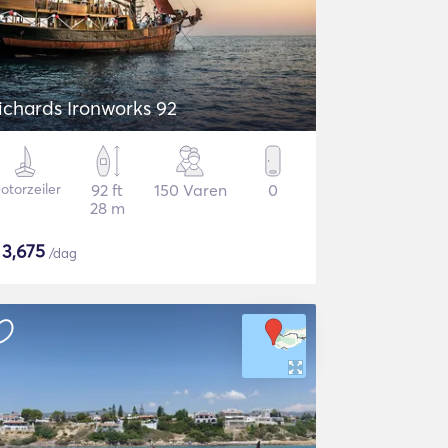
ichards Ironworks 92
otorzeiler
92 ft
150 Varen
0
28 m
$
3,675
/dag