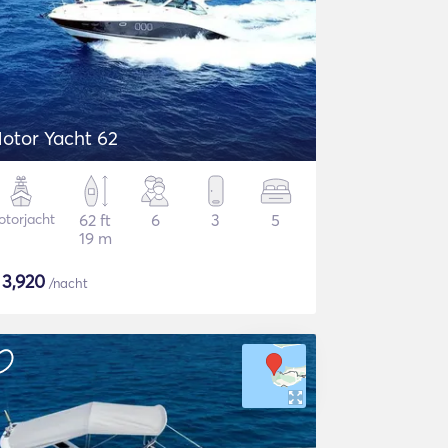
otor Yacht 62
torjacht
62 ft
6
3
5
19 m
$
3,920
/nacht