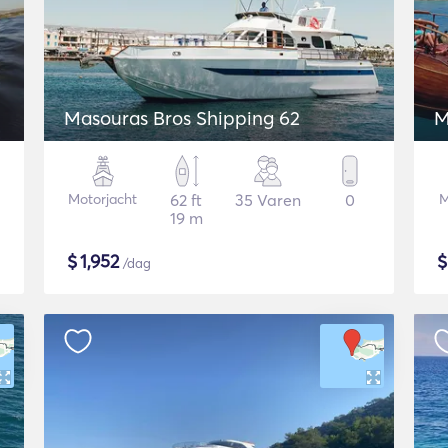
Masouras Bros Shipping 62
M
Motorjacht
62 ft
35 Varen
0
M
19 m
$
1,952
/dag