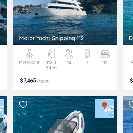
Motor Yacht Shipping 112
D
Motorjacht
112 ft
14
7
11
M
34 m
$
7,465
/nacht