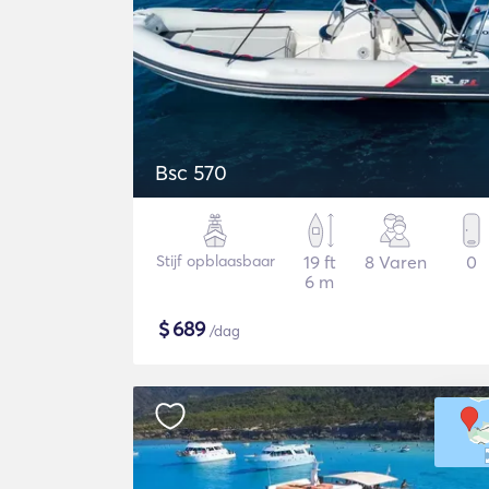
Bsc 570
Stijf opblaasbaar
19 ft
8 Varen
0
6 m
$
689
/dag