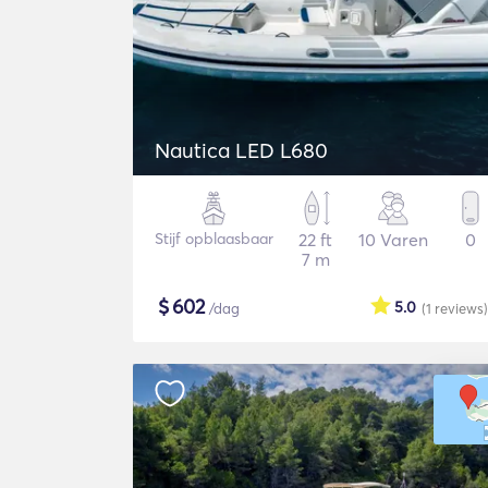
Nautica LED L680
Stijf opblaasbaar
22 ft
10 Varen
0
7 m
$
602
5.0
/dag
(1
reviews
)