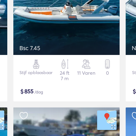
Bsc 7.45
N
Stijf opblaasbaar
24 ft
11 Varen
0
St
7 m
$
855
/dag