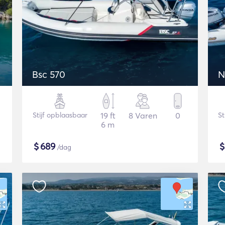
Bsc 570
N
Stijf opblaasbaar
19 ft
8 Varen
0
St
6 m
$
689
/dag