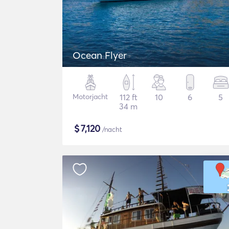
Ocean Flyer
Motorjacht
112 ft
10
6
5
34 m
$
7,120
/nacht