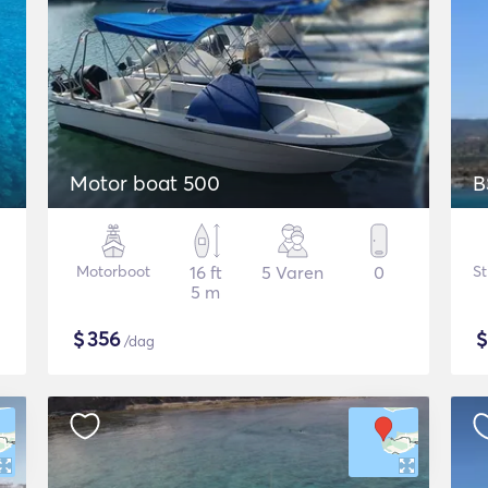
Motor boat 500
B
Motorboot
16 ft
5 Varen
0
St
5 m
$
356
/dag