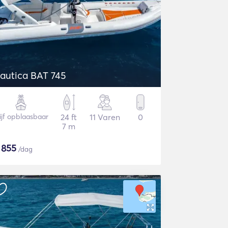
autica BAT 745
ijf opblaasbaar
24 ft
11 Varen
0
7 m
$
855
/dag