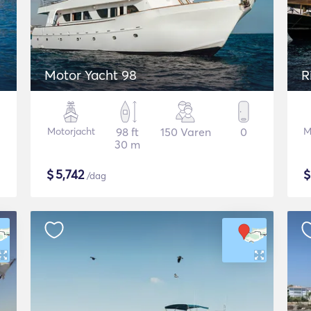
Motor Yacht 98
R
Motorjacht
98 ft
150 Varen
0
M
30 m
$
5,742
/dag