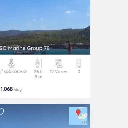
SC Marine Group 78
ijf opblaasbaar
26 ft
12 Varen
0
8 m
$
1,068
/dag