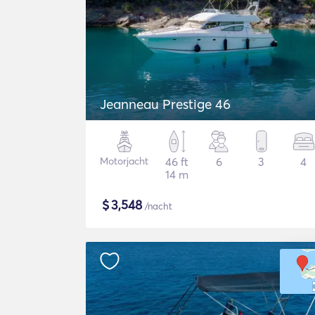
Jeanneau Prestige 46
Motorjacht
46 ft
6
3
4
14 m
$
3,548
/nacht