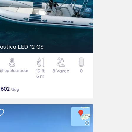
autica LED 12 GS
ijf opblaasbaar
19 ft
8 Varen
0
6 m
$
602
/dag