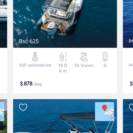
Bsc 625
M
Stijf opblaasbaar
19 ft
10 Varen
0
Mo
6 m
$
878
/dag