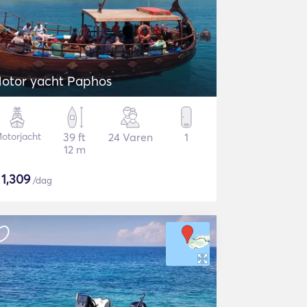
otor yacht Paphos
otorjacht
39 ft
24 Varen
1
12 m
$
1,309
/dag