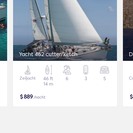
Yacht 462 cutter/ketch
D
Zeiljacht
46 ft
6
3
5
C
14 m
$
889
/nacht