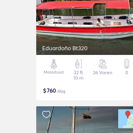
Eduardoño Bt320
Motorboot
32 ft
26 Varen
0
10 m
$
760
/dag