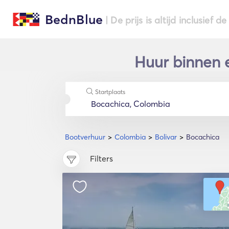
BednBlue
| De prijs is altijd inclusief 
Huur binnen e
Startplaats
Bootverhuur
Colombia
Bolivar
Bocachica
Filters