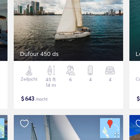
Dufour 450 ds
L
Zeiljacht
45 ft
6
4
4
C
14 m
$
643
/nacht