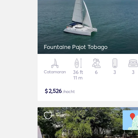
Fountaine Pajot Tobago
Catamaran
36 ft
6
3
3
11 m
$
2,526
/nacht