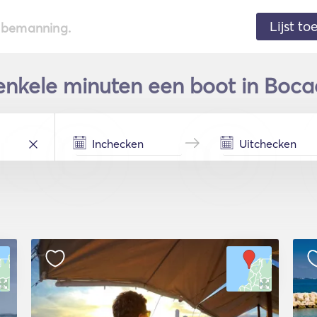
Lijst t
de bemanning.
nkele minuten een boot in Bocac