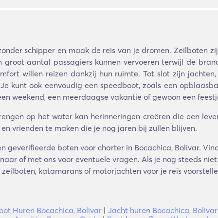
onder schipper en maak de reis van je dromen. Zeilboten zij
groot aantal passagiers kunnen vervoeren terwijl de brand
fort willen reizen dankzij hun ruimte. Tot slot zijn jachten
 Je kunt ook eenvoudig een speedboot, zoals een opblaasbar
, een weekend, een meerdaagse vakantie of gewoon een feestj
rbrengen op het water kan herinneringen creëren die een le
n vrienden te maken die je nog jaren bij zullen blijven.
 geverifieerde boten voor charter in Bocachica, Bolivar. Vin
ar of met ons voor eventuele vragen. Als je nog steeds niet 
 zeilboten, katamarans of motorjachten voor je reis voorstelle
oot Huren Bocachica, Bolivar
|
Jacht huren Bocachica, Bolivar