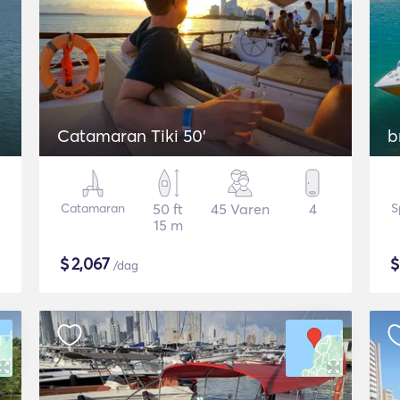
Catamaran Tiki 50'
b
Catamaran
50 ft
45 Varen
4
S
15 m
$
2,067
/dag