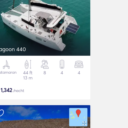
agoon 440
atamaran
44 ft
8
4
4
13 m
$
1,342
/nacht