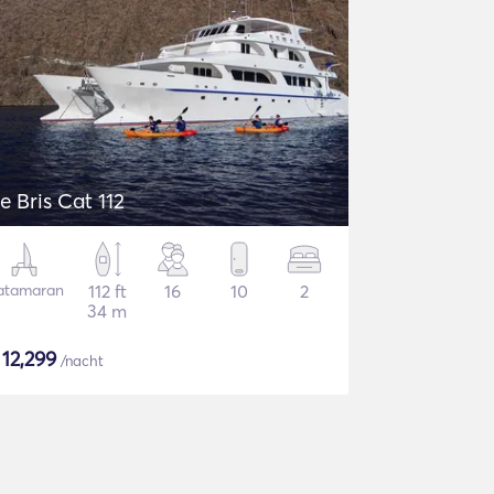
e Bris Cat 112
atamaran
112 ft
16
10
2
34 m
$
12,299
/nacht