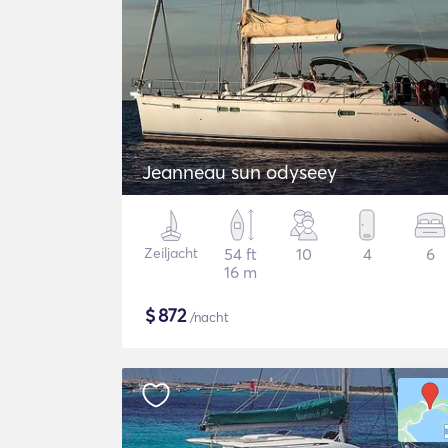
Jeanneau sun odyseey
Zeiljacht
54 ft
10
4
6
16 m
$
872
/nacht