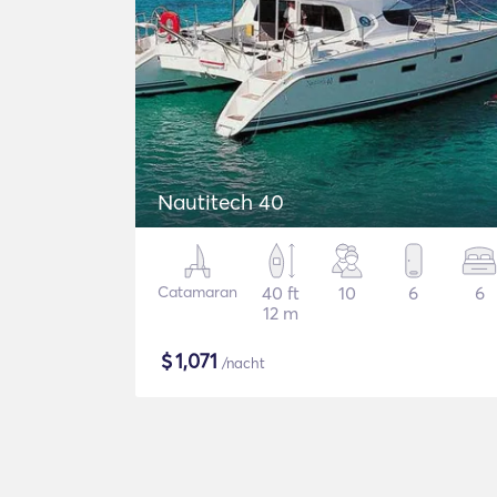
Nautitech 40
Catamaran
40 ft
10
6
6
12 m
$
1,071
/nacht