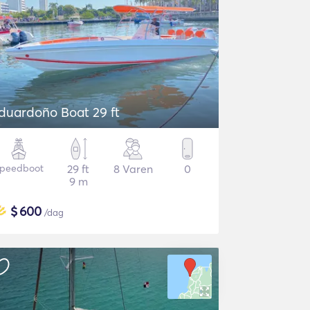
duardoño Boat 29 ft
peedboot
29 ft
8 Varen
0
9 m
$
600
/dag