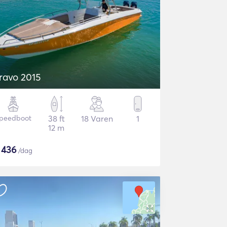
ravo 2015
peedboot
38 ft
18 Varen
1
12 m
$
436
/dag