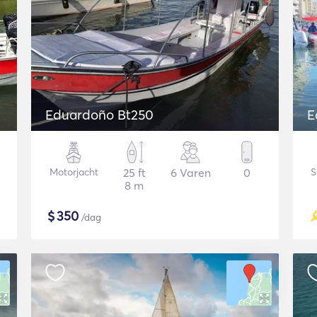
Eduardoño Bt250
E
Motorjacht
25 ft
6 Varen
0
S
8 m
$
350
/dag