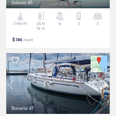
Salona 45
Zeiljacht
45 ft
6
3
3
14 m
$
746
/nacht
Bavaria 47