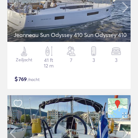
Jeanneau Sun Odyssey 410 Sun Odyssey 410
Zeiljacht
41 ft
7
3
3
12 m
$
769
/nacht