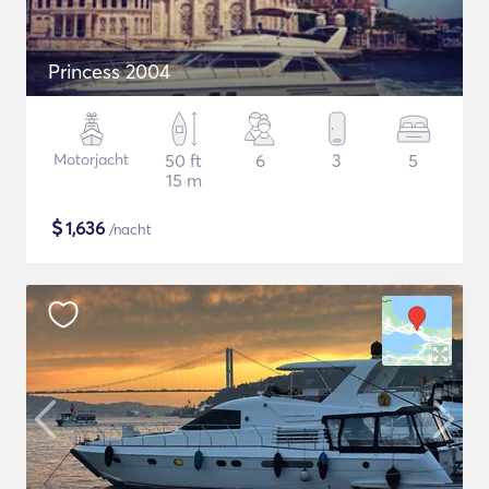
Princess 2004
Motorjacht
50 ft
6
3
5
15 m
$
1,636
/nacht