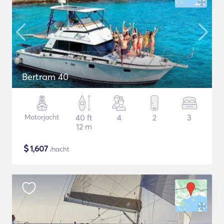
Bertram 40
Motorjacht
40 ft
4
2
3
12 m
$
1,607
/nacht