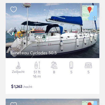
Beneteau Cyclades 50.5
Zeiljacht
51 ft
8
5
5
16 m
$
1,263
/nacht