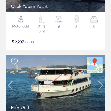
Özek Yapim Yacht
Motorjacht
21 ft
6
3
3
6 m
$
2,297
/nacht
M/B 79 ft