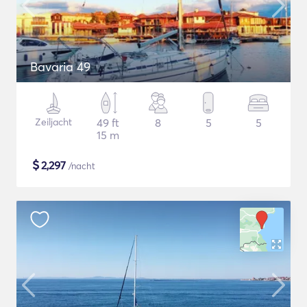
Bavaria 49
Zeiljacht
49 ft
8
5
5
15 m
$
2,297
/nacht