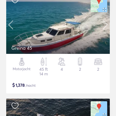
Greina 45
Motorjacht
45 ft
4
2
2
14 m
$
1,378
/nacht