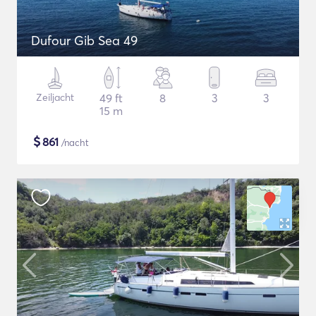
Dufour Gib Sea 49
Zeiljacht
49 ft
8
3
3
15 m
$
861
/nacht