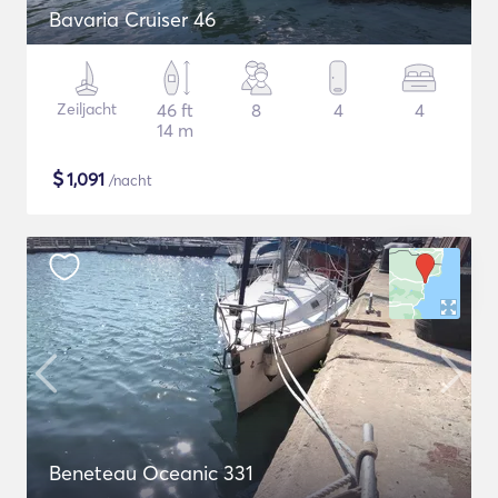
Bavaria Cruiser 46
Zeiljacht
46 ft
8
4
4
14 m
$
1,091
/nacht
Beneteau Oceanic 331