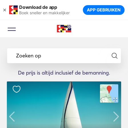
Download de app
×
APP GEBRUIKEN
Boek sneller en makkelijker
Zoeken op
De prijs is altijd inclusief de bemanning.