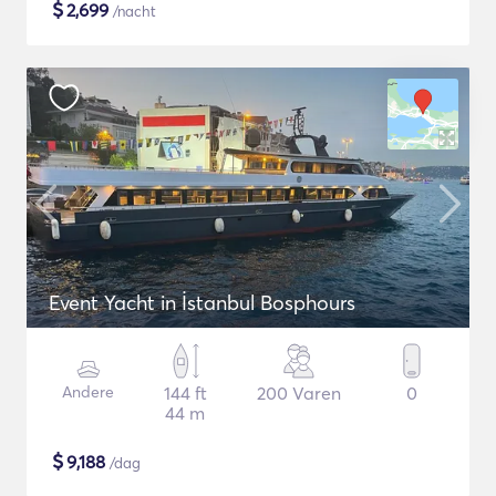
$
2,699
/nacht
Event Yacht in İstanbul Bosphours
Andere
144 ft
200 Varen
0
44 m
$
9,188
/dag