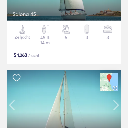
Salona 45
Zeiljacht
45 ft
6
3
3
14 m
$
1,263
/nacht