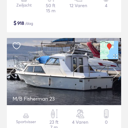
Zeiljacht
50 ft
12 Varen
4
15 m
$
918
/dag
M/B Fisherman 23
Sportvisser
23 ft
4 Varen
0
7 m