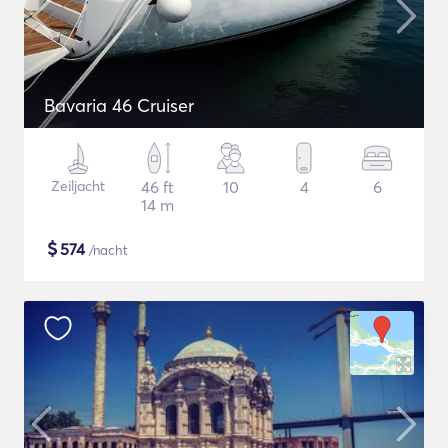
Bavaria 46 Cruiser
Zeiljacht
46 ft
10
4
6
14 m
$
574
/nacht