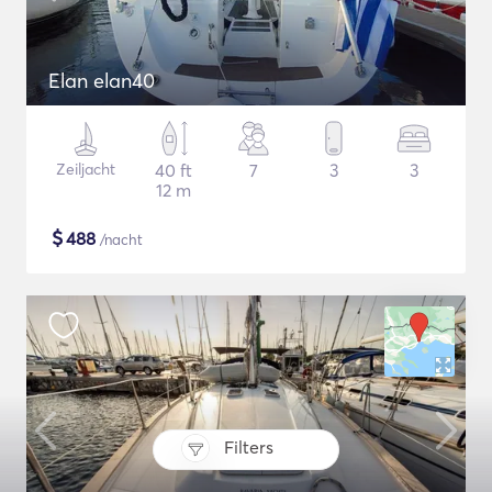
Elan elan40
Zeiljacht
40 ft
7
3
3
12 m
$
488
/nacht
Filters