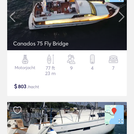
Canados 75 Fly Bridge
Motorjacht
77 ft
9
4
7
23 m
$
803
/nacht