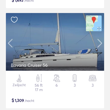
$
1,493
/nacht
Bavaria Cruiser 56
Zeiljacht
56 ft
6
3
3
17 m
$
1,309
/nacht