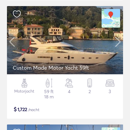
Custom Made Motor Yacht 59ft
Motorjacht
59 ft
4
2
3
18 m
$
1,722
/nacht