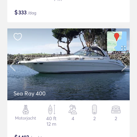
$
333
/dag
Sea Ray 400
Motorjacht
40 ft
4
2
2
12 m