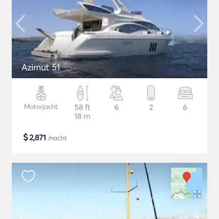
Azimut 51
Motorjacht
58 ft
6
2
6
18 m
$
2,871
/nacht