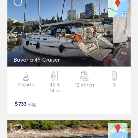
Bavaria 45 Cruiser
Zeiljacht
46 ft
12 Varen
3
14 m
$
733
/dag