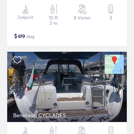
Zeiljacht
10 ft
8 Varen
3
3 m
$
619
/dag
Beneteau CYCLADES