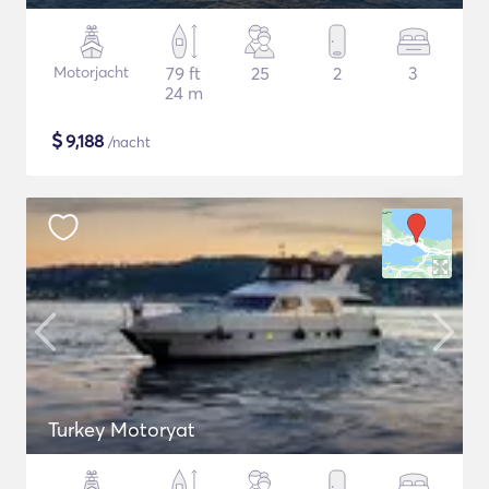
Motorjacht
79 ft
25
2
3
24 m
$
9,188
/nacht
Turkey Motoryat