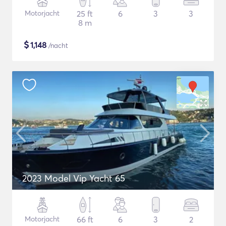
Motorjacht
25 ft
6
3
3
8 m
$
1,148
/nacht
2023 Model Vip Yacht 65
Motorjacht
66 ft
6
3
2