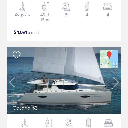
Zeiljacht
49 ft
8
4
4
15 m
$
1,091
/nacht
Catana 53