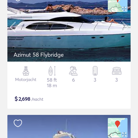
Azimut 58 Flybridge
Motorjacht
58 ft
6
3
3
18 m
$
2,698
/nacht