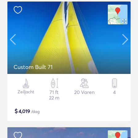
Custom Built 71
Zeiljacht
71 ft
20 Varen
4
22 m
$
4,019
/dag