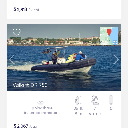
$
2,813
/nacht
Valiant DR 750
Opblaasbare
25 ft
7
0
buitenboordmotor
8 m
Varen
$
2,067
/dag