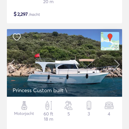
20 m
$
2,297
/nacht
Princess Custom built \
Motorjacht
60 ft
5
3
4
18 m