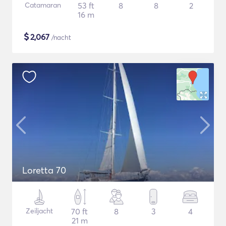
Catamaran
53 ft
8
8
2
16 m
$
2,067
/nacht
Loretta 70
Zeiljacht
70 ft
8
3
4
21 m