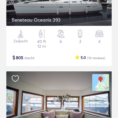
Beneteau Oceanis 393
Zeiljacht
40 ft
6
3
4
12 m
$
805
5.0
/nacht
(19
reviews
)