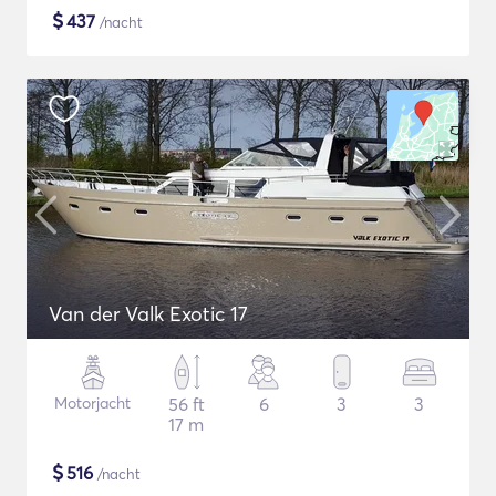
$
437
/nacht
Van der Valk Exotic 17
Motorjacht
56 ft
6
3
3
17 m
$
516
/nacht