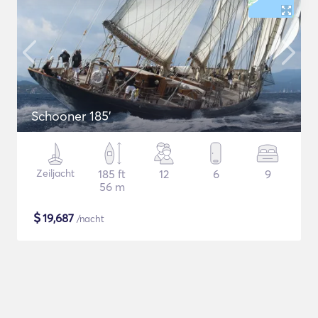
Schooner 185'
Zeiljacht
185 ft
12
6
9
56 m
$
19,687
/nacht