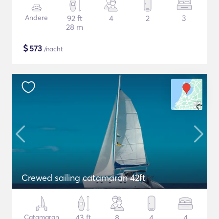
Andere
92 ft
4
2
3
28 m
$
573
/nacht
Crewed sailing catamaran 42ft
Catamaran
43 ft
8
4
4