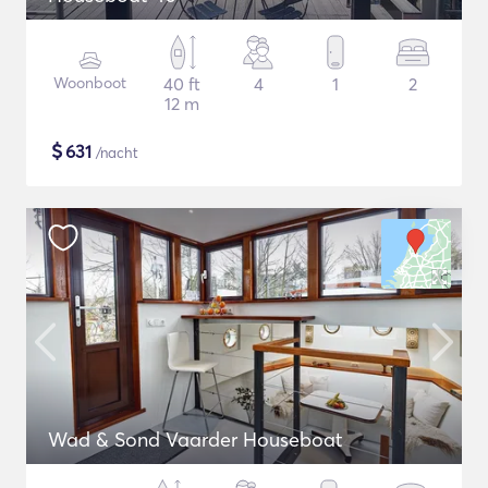
Woonboot
40 ft
4
1
2
12 m
$
631
/nacht
Wad & Sond Vaarder Houseboat