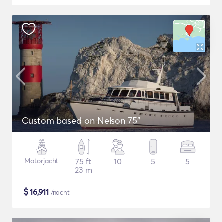
Custom based on Nelson 75"
Motorjacht
75 ft
10
5
5
23 m
$
16,911
/nacht