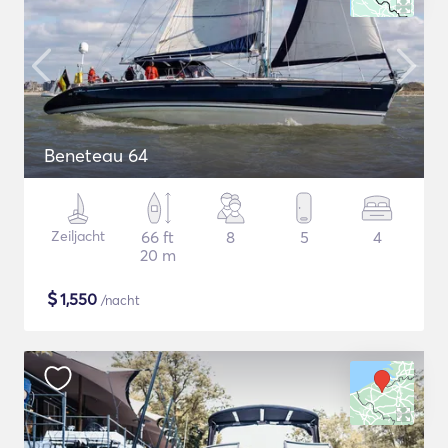
Beneteau 64
Zeiljacht
66 ft
8
5
4
20 m
$
1,550
/nacht