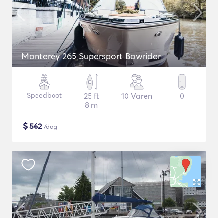
Monterey 265 Supersport Bowrider
Speedboot
25 ft
10 Varen
0
8 m
$
562
/dag