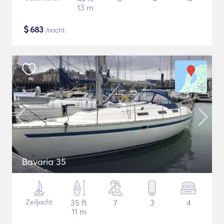
13 m
$
683
/nacht
Bavaria 35
Zeiljacht
35 ft
7
3
4
11 m