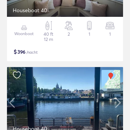
Houseboat 40
Woonboot
40 ft
2
1
1
12 m
$
396
/nacht
Houseboat 40