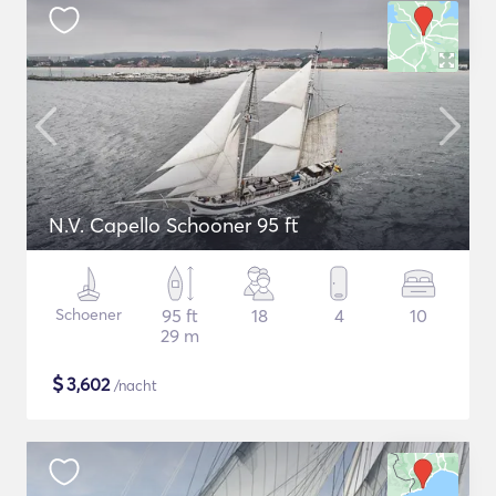
N.V. Capello Schooner 95 ft
Schoener
95 ft
18
4
10
29 m
$
3,602
/nacht