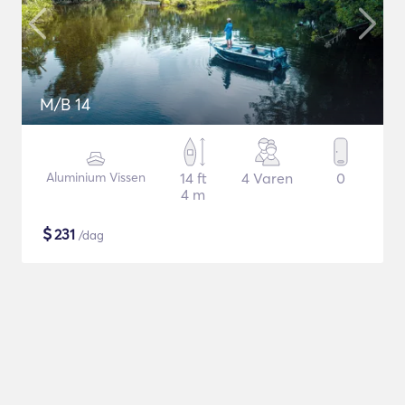
M/B 14
Aluminium Vissen
14 ft
4 Varen
0
4 m
$
231
/dag