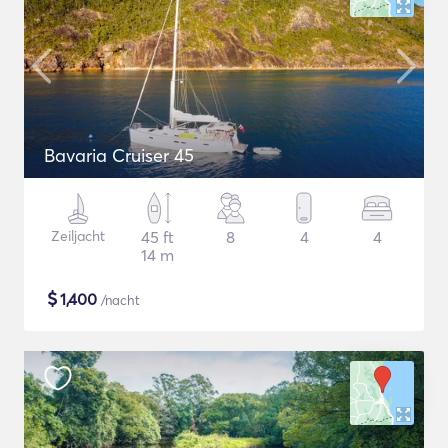
Bavaria Cruiser 45
Zeiljacht
45 ft
8
4
4
14 m
$
1,400
/nacht