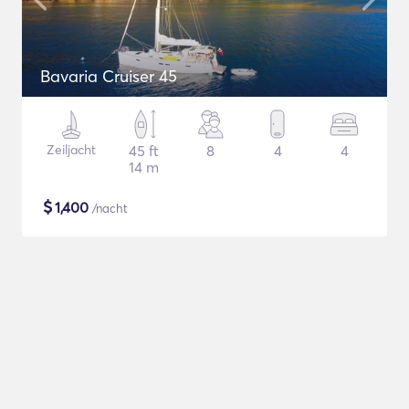
Bavaria Cruiser 45
Zeiljacht
45 ft
8
4
4
14 m
$
1,400
/nacht