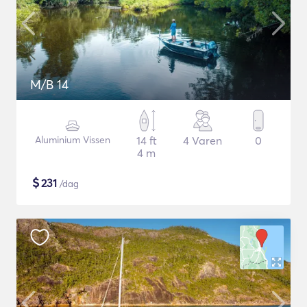
M/B 14
Aluminium Vissen
14 ft
4 Varen
0
4 m
$
231
/dag