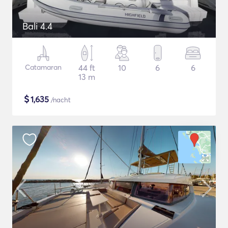
Bali 4.4
Catamaran
44 ft
10
6
6
13 m
$
1,635
/nacht