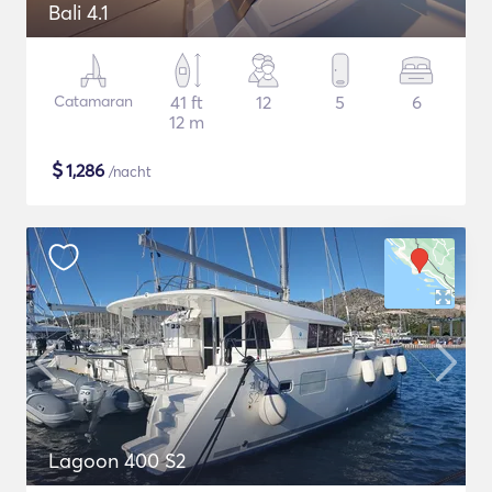
Bali 4.1
Catamaran
41 ft
12
5
6
12 m
$
1,286
/nacht
Lagoon 400 S2