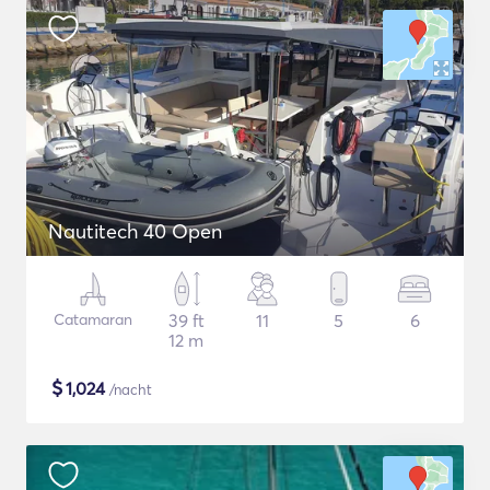
Nautitech 40 Open
Catamaran
39 ft
11
5
6
12 m
$
1,024
/nacht