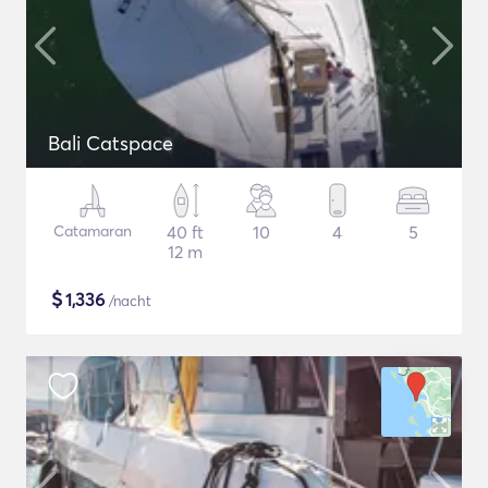
Bali Catspace
Catamaran
40 ft
10
4
5
12 m
$
1,336
/nacht