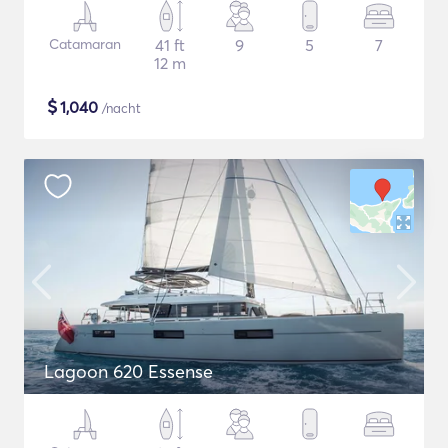
Catamaran
41 ft
9
5
7
12 m
$
1,040
/nacht
Lagoon 620 Essense