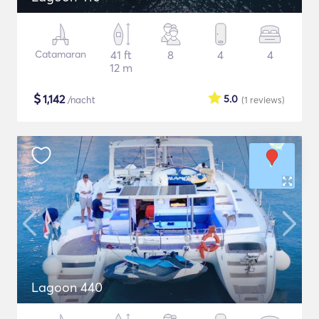
Catamaran
41 ft
8
4
4
12 m
$
1,142
5.0
/nacht
(1
reviews
)
Lagoon 440