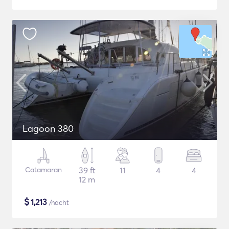
Lagoon 380
Catamaran
39 ft
11
4
4
12 m
$
1,213
/nacht