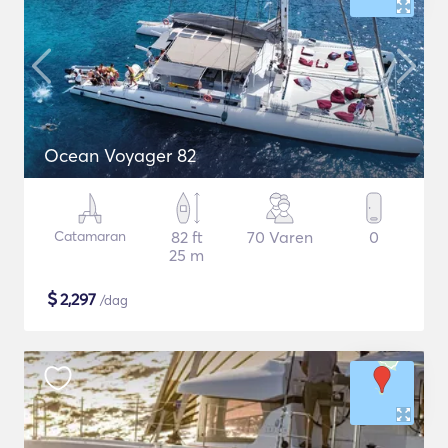
Ocean Voyager 82
Catamaran
82 ft
70 Varen
0
25 m
$
2,297
/dag