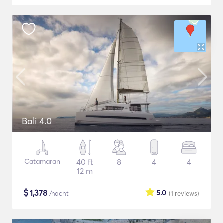
Bali 4.0
Catamaran
40 ft
8
4
4
12 m
$
1,378
5.0
/nacht
(1
reviews
)