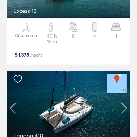
Excess 12
Catamaran
40 ft
8
4
4
12 m
$
1,378
/nacht
Lagoon 410