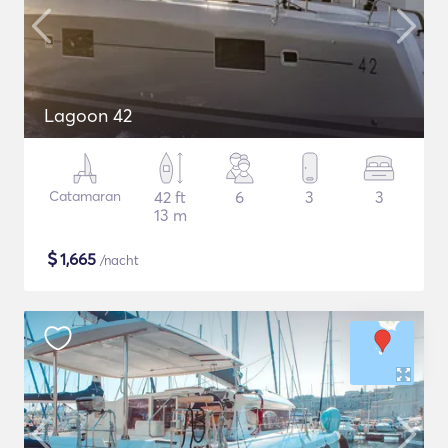
Lagoon 42
Catamaran
42 ft
6
3
3
13 m
$
1,665
/nacht