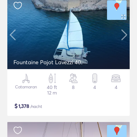
Fountaine Pajot Lavezzi 40
Catamaran
40 ft
8
4
4
12 m
$
1,378
/nacht