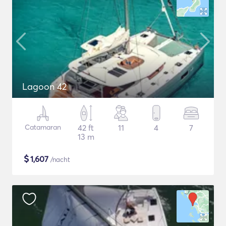
Lagoon 42
Catamaran
42 ft
11
4
7
13 m
$
1,607
/nacht