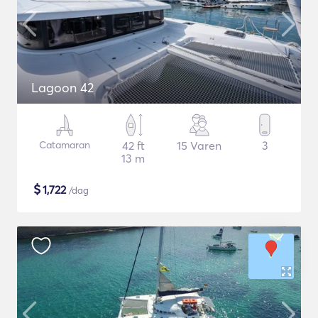
Lagoon 42
Catamaran
42 ft
15 Varen
3
13 m
$
1,722
/dag