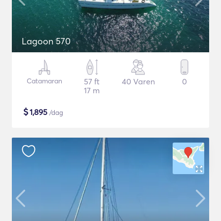
Lagoon 570
Catamaran
57 ft
40 Varen
0
17 m
$
1,895
/dag