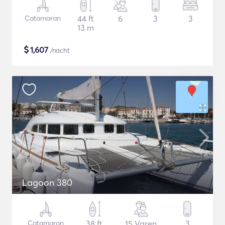
Catamaran
44 ft
6
3
3
13 m
$
1,607
/nacht
Lagoon 380
Catamaran
38 ft
15 Varen
3