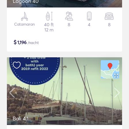
Lagoon 40
Catamaran
40 ft
8
4
8
12 m
$
1,196
/nacht
Bali 4.1