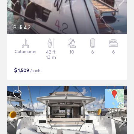
Bali 4.2
Catamaran
42 ft
10
6
6
13 m
$
1,509
/nacht