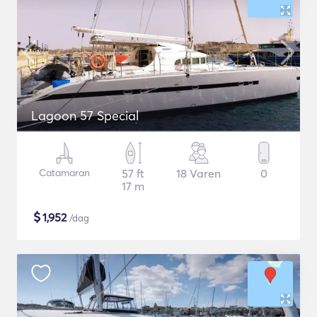
Lagoon 57 Special
Catamaran
57 ft
18 Varen
0
17 m
$
1,952
/dag