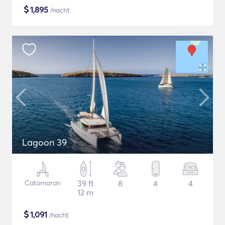
$
1,895
/nacht
Lagoon 39
Catamaran
39 ft
8
4
4
12 m
$
1,091
/nacht