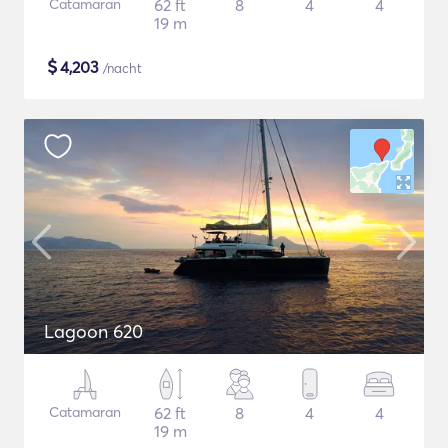
Catamaran
62 ft
8
4
4
19 m
$
4,203
/nacht
Lagoon 620
Catamaran
62 ft
8
4
4
19 m