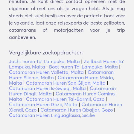
minuten. Je kunt direct contact opnemen met de
eigenaar of met ons als je vragen hebt. Als je nog
steeds niet kunt beslissen over de perfecte boot voor
je vakantie, laat onze reisexperts de beste zeilboten,
catamarans of motorjachten voor je trip
aanbevelen.
Vergelijkbare zoekopdrachten
Jacht huren Taʼ Lampuka, Malta
|
Zeilboot Huren Taʼ
Lampuka, Malta
|
Boot huren Taʼ Lampuka, Malta
|
Catamaran Huren Valletta, Malta
|
Catamaran
Huren Sliema, Malta
|
Catamaran Huren Msida,
Malta
|
Catamaran Huren San Ġiljan, Malta
|
Catamaran Huren Is-Swieqi, Malta
|
Catamaran
Huren Dingli, Malta
|
Catamaran Huren Comino,
Malta
|
Catamaran Huren Tal-Barmil, Gozo
|
Catamaran Huren Gozo, Malta
|
Catamaran Huren
Xlendi, Gozo
|
Catamaran Huren Qbajjar, Gozo
|
Catamaran Huren Linguaglossa, Sicilië