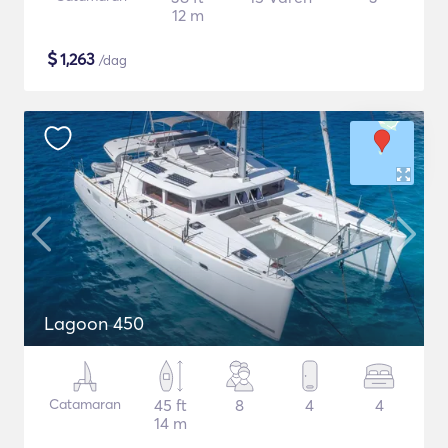
12 m
$
1,263
/dag
Lagoon 450
Catamaran
45 ft
8
4
4
14 m