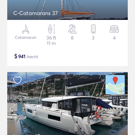
C-Catamarans 37
Catamaran
36 ft
8
3
4
11 m
$
941
/nacht