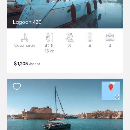
Lagoon 420
Catamaran
42 ft
8
4
4
13 m
$
1,205
/nacht