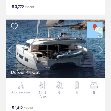
$
3,772
/nacht
Dufour 44 Cat
Catamaran
44 ft
9
5
5
13 m
$
1,412
/nacht